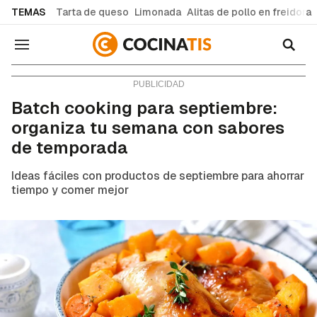
common.go-to-content
TEMAS
Tarta de queso
Limonada
Alitas de pollo en freidora
Navegación
Consejos y trucos
Batch cooking para septiembre:
organiza tu semana con sabores
de temporada
Ideas fáciles con productos de septiembre para ahorrar
tiempo y comer mejor