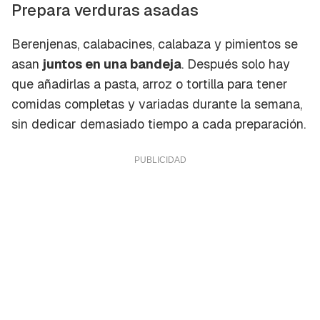
Para poder guardar como favorito, primero has
Prepara verduras asadas
Gracias por suscribirte a nuestro boletín.
de iniciar sesión con tu cuenta de Cocinatis.
Berenjenas, calabacines, calabaza y pimientos se
ACEPTAR
INICIAR SESIÓN
CANCELAR
asan
juntos en una bandeja
. Después solo hay
que añadirlas a pasta, arroz o tortilla para tener
comidas completas y variadas durante la semana,
sin dedicar demasiado tiempo a cada preparación.