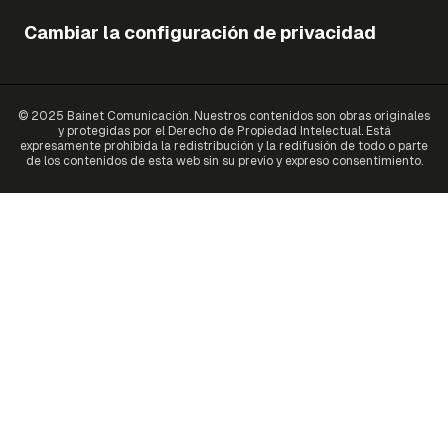
Cambiar la configuración de privacidad
© 2025 Bainet Comunicación. Nuestros contenidos son obras originales
y protegidas por el Derecho de Propiedad Intelectual. Está
expresamente prohibida la redistribución y la redifusión de todo o parte
de los contenidos de esta web sin su previo y expreso consentimiento.