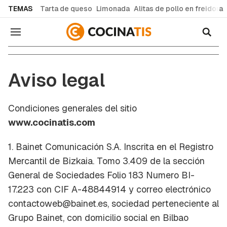
common.go-to-content
TEMAS
Tarta de queso
Limonada
Alitas de pollo en freidora
Cocinatis
Navegación
Aviso legal
Condiciones generales del sitio
www.cocinatis.com
1. Bainet Comunicación S.A. Inscrita en el Registro
Mercantil de Bizkaia. Tomo 3.409 de la sección
General de Sociedades Folio 183 Numero BI-
17.223 con CIF A-48844914 y correo electrónico
contactoweb@bainet.es, sociedad perteneciente al
Grupo Bainet, con domicilio social en Bilbao