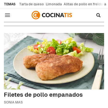
common.go-to-content
TEMAS
Tarta de queso
Limonada
Alitas de pollo en freidora
Cocinatis
Navegación
Filetes de pollo empanados
SONIA MAS