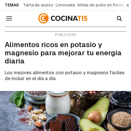
common.go-to-content
TEMAS
Tarta de queso
Limonada
Alitas de pollo en freidora
Navegación
Consejos y trucos
Alimentos ricos en potasio y
magnesio para mejorar tu energía
diaria
Los mejores alimentos con potasio y magnesio fáciles
de incluir en el día a día