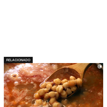
RELACIONADO
Guardar como favorito
Contenido enviado
Para poder guardar como favorito, primero has
Gracias por suscribirte a nuestro boletín.
de iniciar sesión con tu cuenta de Cocinatis.
ACEPTAR
INICIAR SESIÓN
CANCELAR