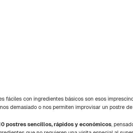
es fáciles con ingredientes básicos son esos imprescin
rnos demasiado o nos permiten improvisar un postre de 
rdar como favorito
Contenido enviado
0 postres sencillos, rápidos y económicos
, pensado
poder guardar como favorito, primero has de iniciar sesión c
Gracias por suscribirte a nuestro boletín.
gredientes que no requieren una visita especial al supe