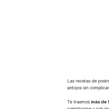
Las recetas de postr
antojos sin complica
Gua
Te traemos
más de 1
Para 
complicarse y con in