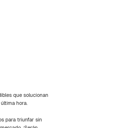
dibles que solucionan
última hora.
s para triunfar sin
on tu
rmercado. ¡Serán