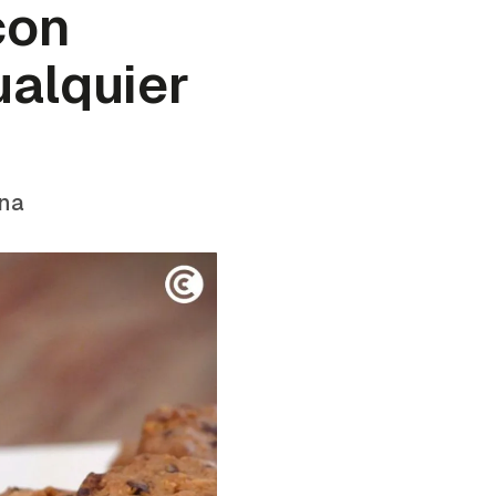
con
ualquier
ina