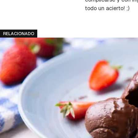
cuent
todo un acierto! ;)
RELACIONADO