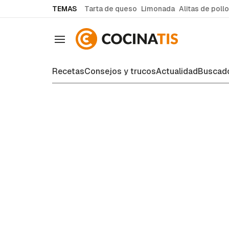
common.go-to-content
TEMAS
Tarta de queso
Limonada
Alitas de pollo
Navegación
Recetas
Consejos y trucos
Actualidad
Buscado
Recetas de cocina fáciles y case