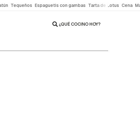
atún
Tequeños
Espaguetis con gambas
Tarta de Lotus
Cena
Ma
¿QUÉ COCINO HOY?