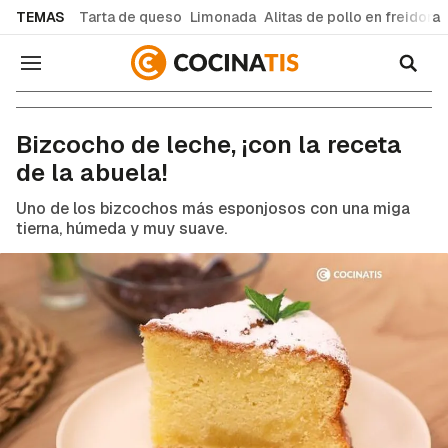
common.go-to-content
TEMAS
Tarta de queso
Limonada
Alitas de pollo en freidora
Navegación
Recetas de cocina fáciles y caseras
Bizcocho de leche, ¡con la receta
de la abuela!
Uno de los bizcochos más esponjosos con una miga
tierna, húmeda y muy suave.