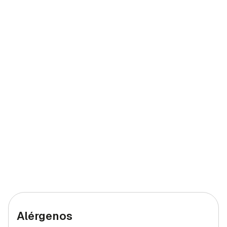
Calcio
58,71 mg
4,89%
Yodo
0,33 mcg
0,22%
Hierro (hombres)
1,17 mg
11,7%
Hierro (mujeres)
1,17 mg
6,5%
Alérgenos