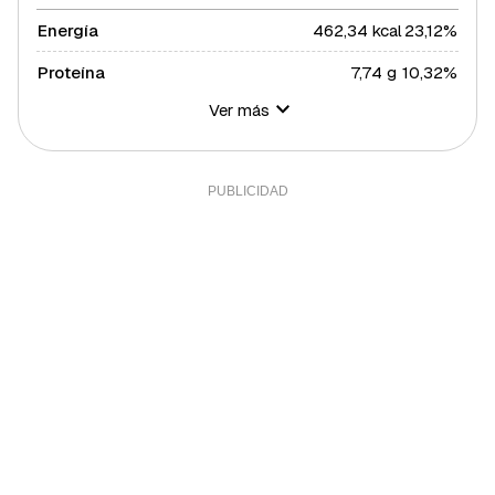
Energía
462,34 kcal
23,12%
Proteína
7,74 g
10,32%
Ver más
Hidratos de carbono
53 g
19,27%
Azúcares
26,38 g
52,76%
Grasa total
24,74 g
31,66%
Grasa saturada
12,29 g
67,27%
Grasa polisaturada
1,2 g
10,91%
Grasa monosaturada
7,52 g
17,09%
Colesterol
180,5 mg
60,17%
Fibra
1,12 g
3,73%
Sal
1,6 g
32%
Sodio
0,04 g
0%