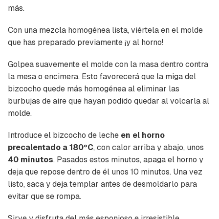
más.
Con una mezcla homogénea lista, viértela en el molde
que has preparado previamente ¡y al horno!
Golpea suavemente el molde con la masa dentro contra
la mesa o encimera. Esto favorecerá que la miga del
bizcocho quede más homogénea al eliminar las
burbujas de aire que hayan podido quedar al volcarla al
molde.
Guardar como favorito
Contenido enviado
Introduce el bizcocho de leche
en el horno
Para poder guardar como favorito, primero has
Gracias por suscribirte a nuestro boletín.
precalentado a 180ºC
, con calor arriba y abajo, unos
de iniciar sesión con tu cuenta de Cocinatis.
40 minutos
. Pasados estos minutos, apaga el horno y
deja que repose dentro de él unos 10 minutos. Una vez
ACEPTAR
INICIAR SESIÓN
CANCELAR
listo, saca y deja templar antes de desmoldarlo para
evitar que se rompa.
Sirve y disfruta del más esponjoso e irresistible