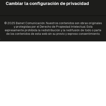
Cambiar la configuración de privacidad
© 2025 Bainet Comunicación. Nuestros contenidos son obras originales
y protegidas por el Derecho de Propiedad Intelectual. Está
expresamente prohibida la redistribución y la redifusión de todo o parte
de los contenidos de esta web sin su previo y expreso consentimiento.