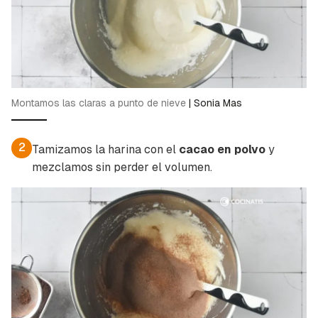
Montamos las claras a punto de nieve
|
Sonia Mas
Guardar como favorito
Contenido enviado
2
Para poder guardar como favorito, primero has
Tamizamos la harina con el
cacao en polvo
y
Gracias por suscribirte a nuestro boletín.
de iniciar sesión con tu cuenta de Cocinatis.
mezclamos sin perder el volumen.
ACEPTAR
INICIAR SESIÓN
CANCELAR