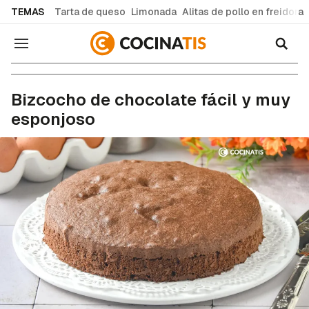
common.go-to-content
TEMAS
Tarta de queso
Limonada
Alitas de pollo en freidora
Navegación
Recetas de cocina fáciles y caseras
Bizcocho de chocolate fácil y muy
esponjoso