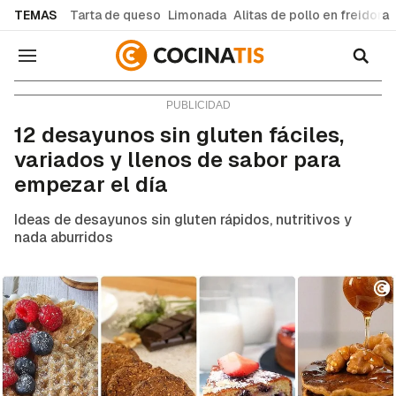
common.go-to-content
TEMAS
Tarta de queso
Limonada
Alitas de pollo en freidora
Navegación
Recetas de cocina fáciles y caseras
12 desayunos sin gluten fáciles,
variados y llenos de sabor para
empezar el día
Ideas de desayunos sin gluten rápidos, nutritivos y
nada aburridos