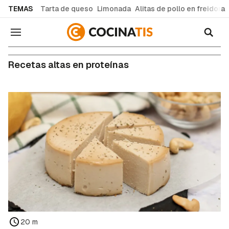
common.go-to-content
TEMAS
Tarta de queso
Limonada
Alitas de pollo en freidora
Navegación
Recetas altas en proteínas
20 m