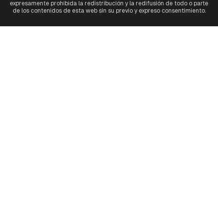
expresamente prohibida la redistribución y la redifusión de todo o parte
de los contenidos de esta web sin su previo y expreso consentimiento.