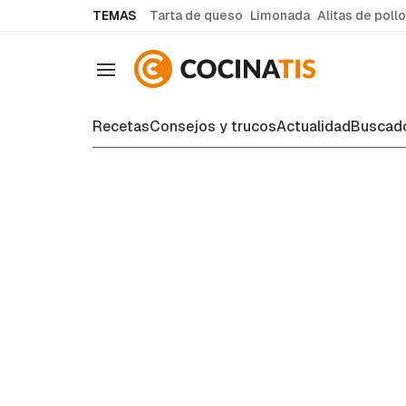
common.go-to-content
TEMAS
Tarta de queso
Limonada
Alitas de pollo
Navegación
Recetas
Consejos y trucos
Actualidad
Buscado
Consejos y trucos