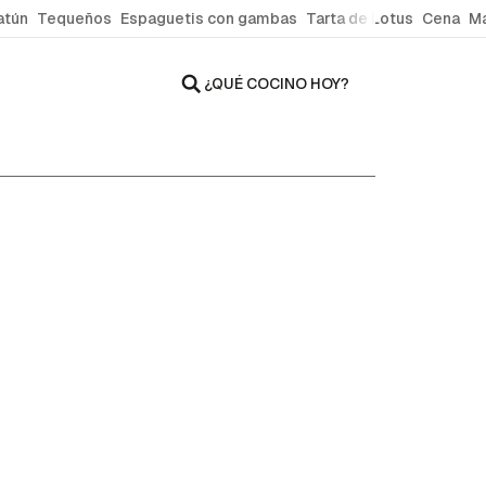
atún
Tequeños
Espaguetis con gambas
Tarta de Lotus
Cena
Ma
¿QUÉ COCINO HOY?