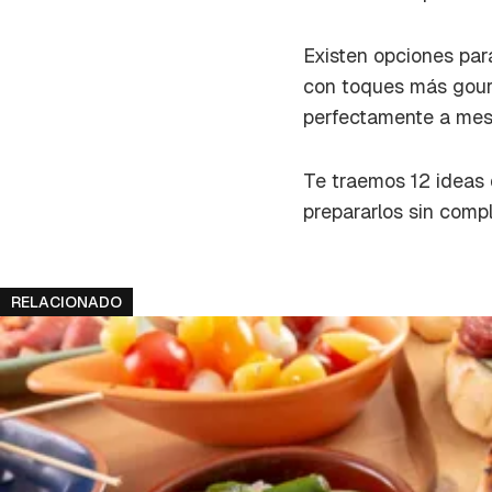
cuent
Existen opciones para
con toques más
gou
perfectamente a mesa
Te traemos 12 ideas 
prepararlos sin compl
RELACIONADO