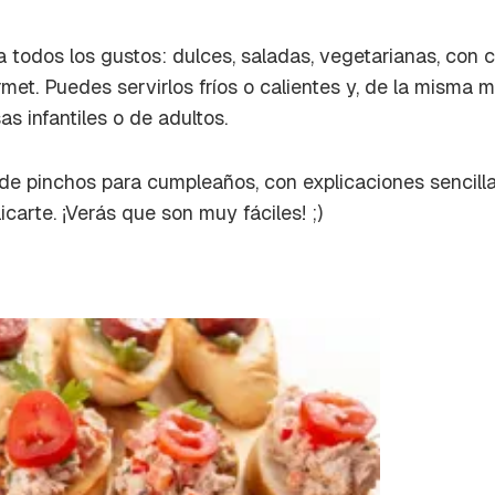
a de Cocinatis.
ACEPTAR
 todos los gustos: dulces, saladas, vegetarianas, con c
INICIAR SESIÓN
CANCELAR
rmet
. Puedes servirlos fríos o calientes y, de la misma
s infantiles o de adultos.
de pinchos para cumpleaños, con explicaciones sencil
icarte. ¡Verás que son muy fáciles! ;)