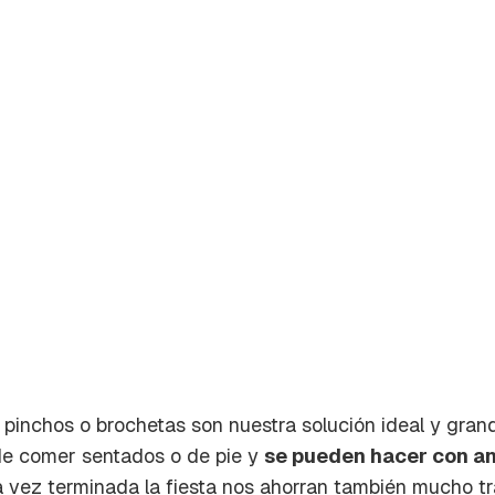
 pinchos o brochetas son nuestra solución ideal y gran
rdar como favorito
Contenido enviado
de comer sentados o de pie y
se pueden hacer con an
poder guardar como favorito, primero has de iniciar sesión c
na vez terminada la fiesta nos ahorran también mucho tr
Gracias por suscribirte a nuestro boletín.