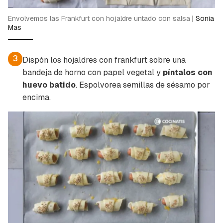
Para poder guardar como favorito, primero has
Gracias por suscribirte a nuestro boletín.
Envolvemos las Frankfurt con hojaldre untado con salsa
|
Sonia
de iniciar sesión con tu cuenta de Cocinatis.
Mas
ACEPTAR
INICIAR SESIÓN
CANCELAR
3
Dispón los hojaldres con frankfurt sobre una
bandeja de horno con papel vegetal y
píntalos con
huevo batido
. Espolvorea semillas de sésamo por
encima.