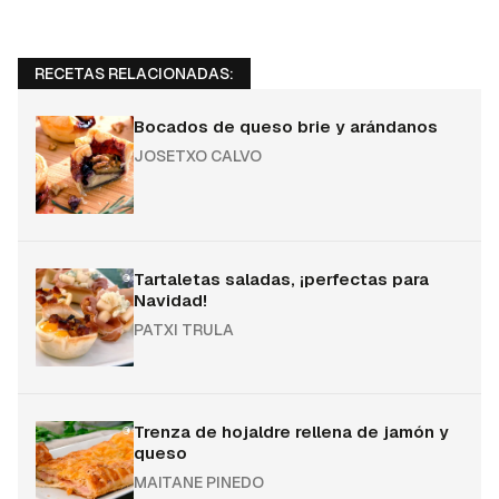
RECETAS RELACIONADAS:
Bocados de queso brie y arándanos
JOSETXO CALVO
Tartaletas saladas, ¡perfectas para
Navidad!
PATXI TRULA
Trenza de hojaldre rellena de jamón y
queso
MAITANE PINEDO