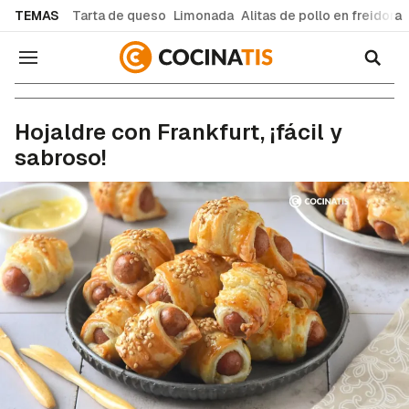
common.go-to-content
TEMAS
Tarta de queso
Limonada
Alitas de pollo en freidora
Navegación
Recetas de cocina fáciles y caseras
Hojaldre con Frankfurt, ¡fácil y
sabroso!