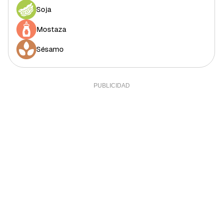
Sal
1,8 g
36%
Soja
Sodio
0,17 g
0,01%
Mostaza
Calcio
12,67 mg
1,06%
Sésamo
Yodo
1,2 mcg
0,8%
Hierro (hombres)
1,41 mg
14,1%
Hierro (mujeres)
1,41 mg
7,83%