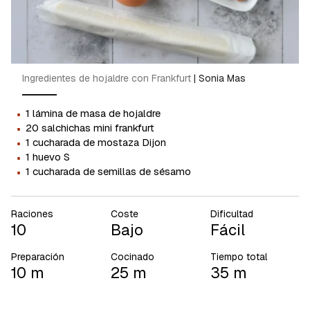
Ingredientes de hojaldre con Frankfurt
|
Sonia Mas
·
1 lámina de masa de hojaldre
·
20 salchichas mini frankfurt
·
1 cucharada de mostaza Dijon
·
1 huevo S
·
1 cucharada de semillas de sésamo
Raciones
Coste
Dificultad
10
Bajo
Fácil
Preparación
Cocinado
Tiempo total
10 m
25 m
35 m