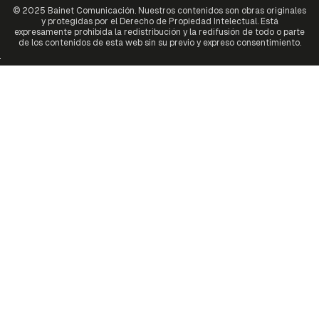
© 2025 Bainet Comunicación. Nuestros contenidos son obras originales
y protegidas por el Derecho de Propiedad Intelectual. Está
expresamente prohibida la redistribución y la redifusión de todo o parte
de los contenidos de esta web sin su previo y expreso consentimiento.