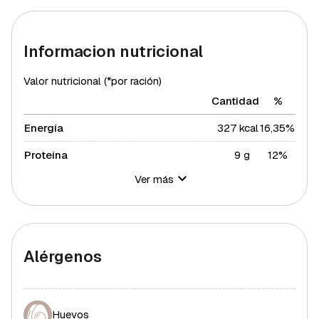
Informacion nutricional
Valor nutricional (*por ración)
Cantidad
%
Energía
327 kcal
16,35%
Proteína
9 g
12%
Ver más
Hidratos de carbono
23 g
8,36%
Azúcares
1 g
2%
Grasa total
22 g
28,15%
Alérgenos
Grasa saturada
4 g
21,89%
Grasa polisaturada
3 g
27,27%
Huevos
Grasa monosaturada
13 g
29,55%