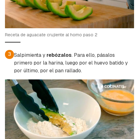
Receta de aguacate crujiente al horno paso 2
3
Salpimienta y
rebózalos
. Para ello, pásalos
primero por la harina, luego por el huevo batido y
por último, por el pan rallado.
Guardar como favorito
Contenido enviado
Para poder guardar como favorito, primero has
Gracias por suscribirte a nuestro boletín.
de iniciar sesión con tu cuenta de Cocinatis.
ACEPTAR
INICIAR SESIÓN
CANCELAR