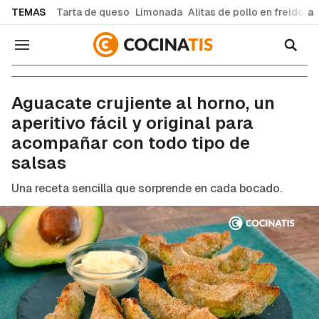
common.go-to-content
TEMAS
Tarta de queso
Limonada
Alitas de pollo en freidora
Navegación
Recetas de cocina fáciles y caseras
Aguacate crujiente al horno, un
aperitivo fácil y original para
acompañar con todo tipo de
salsas
Una receta sencilla que sorprende en cada bocado.