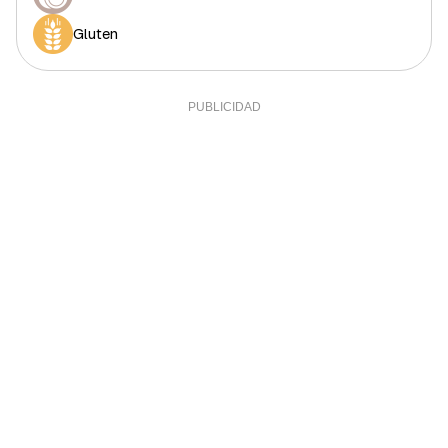
Gluten
Colesterol
108 mg
36%
Fibra
2 g
6,67%
Sal
1,49 g
29,8%
Sodio
596 g
21,29%
Calcio
30 mg
2,5%
Yodo
5 mcg
3,33%
Hierro (hombres)
1 mg
10%
Hierro (mujeres)
1 mg
5,56%