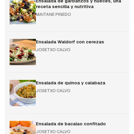
Ensalada de garbanzos y nueces, una
receta sencilla y nutritiva
MAITANE PINEDO
Ensalada Waldorf con cerezas
JOSETXO CALVO
Ensalada de quinoa y calabaza
JOSETXO CALVO
Ensalada de bacalao confitado
JOSETXO CALVO