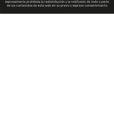
expresamente prohibida la redistribución y la redifusión de todo o parte
de los contenidos de esta web sin su previo y expreso consentimiento.