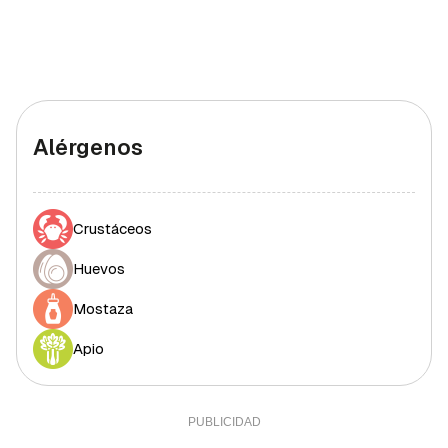
Alérgenos
Crustáceos
Huevos
Mostaza
Apio