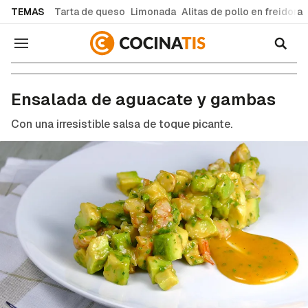
common.go-to-content
TEMAS
Tarta de queso
Limonada
Alitas de pollo en freidora
Navegación
Recetas de cocina fáciles y caseras
Ensalada de aguacate y gambas
Con una irresistible salsa de toque picante.