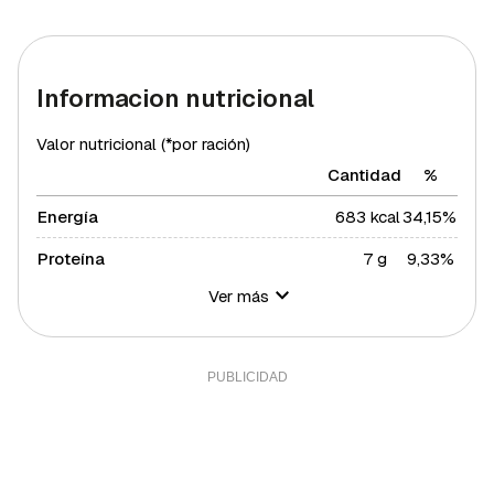
Informacion nutricional
Valor nutricional (*por ración)
Cantidad
%
Energía
683 kcal
34,15%
Proteína
7 g
9,33%
Ver más
Hidratos de carbono
2 g
0,73%
Azúcares
2 g
4%
Grasa total
72 g
92,14%
Grasa saturada
13 g
71,15%
Grasa polisaturada
8 g
72,73%