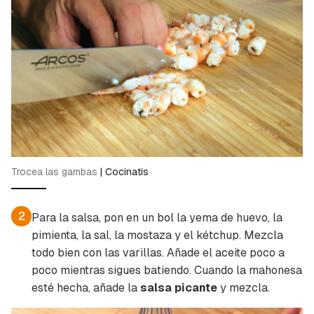
Guardar como favorito
Contenido enviado
Para poder guardar como favorito, primero has
Gracias por suscribirte a nuestro boletín.
Trocea las gambas
|
Cocinatis
de iniciar sesión con tu cuenta de Cocinatis.
ACEPTAR
INICIAR SESIÓN
CANCELAR
2
Para la salsa, pon en un bol la yema de huevo, la
pimienta, la sal, la mostaza y el kétchup. Mezcla
todo bien con las varillas. Añade el aceite poco a
poco mientras sigues batiendo. Cuando la mahonesa
esté hecha, añade la
salsa picante
y mezcla.