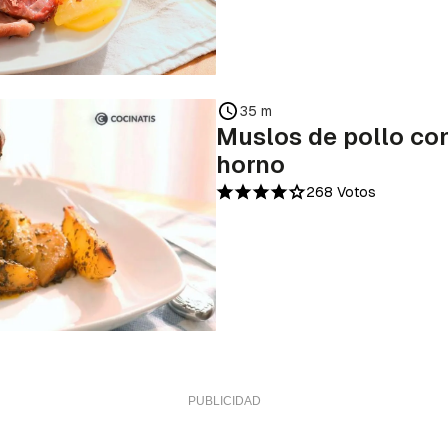
35 m
Muslos de pollo con
horno
268 Votos