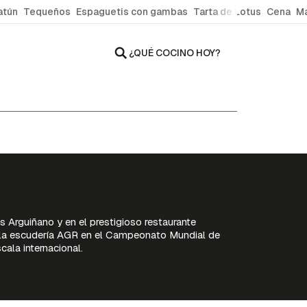
atún
Tequeños
Espaguetis con gambas
Tarta de Lotus
Cena
Ma
¿QUÉ COCINO HOY?
 Arguiñano y en el prestigioso restaurante
de la escudería AGR en el Campeonato Mundial de
ala internacional.