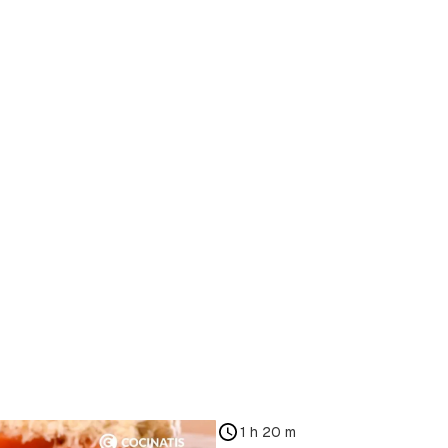
rdar como favorito
poder guardar como favorito, primero has de iniciar sesión c
1 h 20 m