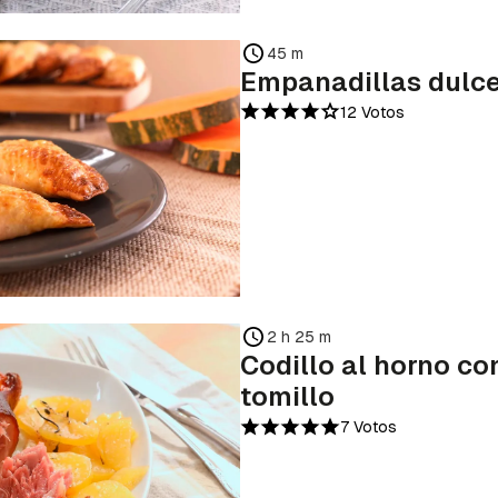
45 m
Empanadillas dulc
12 Votos
2 h 25 m
Codillo al horno co
tomillo
7 Votos