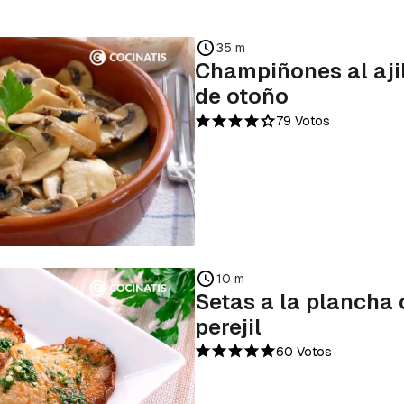
35 m
Champiñones al ajill
de otoño
79 Votos
10 m
Setas a la plancha 
perejil
60 Votos