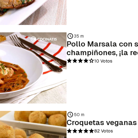
35 m
Pollo Marsala con 
champiñones, ¡la re
10 Votos
50 m
Croquetas veganas 
82 Votos