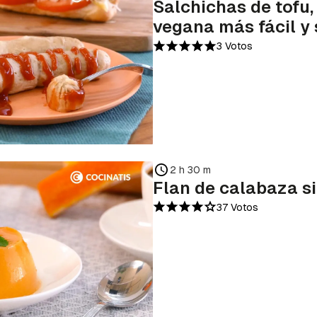
Salchichas de tofu, 
a de Cocinatis.
vegana más fácil y 
INICIAR SESIÓN
CANCELAR
3 Votos
2 h 30 m
Flan de calabaza s
37 Votos