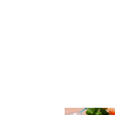
Gua
Para 