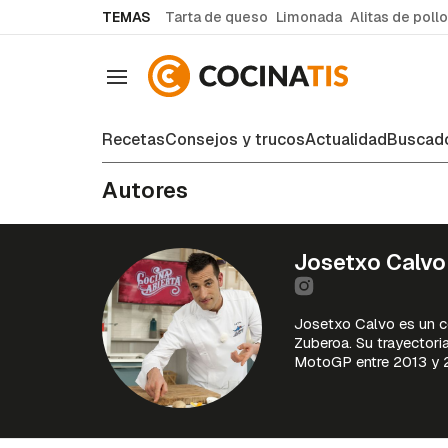
common.go-to-content
TEMAS
Tarta de queso
Limonada
Alitas de pollo
Navegación
Recetas
Consejos y trucos
Actualidad
Buscado
Autores
Josetxo Calvo
Josetxo Calvo es un co
Zuberoa. Su trayectori
MotoGP entre 2013 y 20