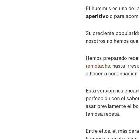
El hummus es una de la
aperitivo
o para acomp
Su creciente popularid
nosotros no hemos quer
Hemos preparado recet
remolacha,
hasta irresi
a hacer a continuación.
Esta versión nos encant
perfección con el sabor
asar previamente el bon
famosa receta.
Entre ellos, el más cara
hummus y en otras mu