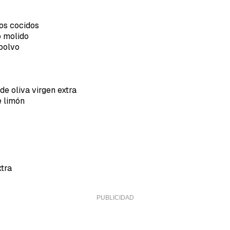
a de Cocinatis.
ACEPTAR
os cocidos
INICIAR SESIÓN
CANCELAR
o molido
 polvo
de oliva virgen extra
e limón
xtra