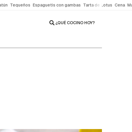
atún
Tequeños
Espaguetis con gambas
Tarta de Lotus
Cena
Ma
¿QUÉ COCINO HOY?