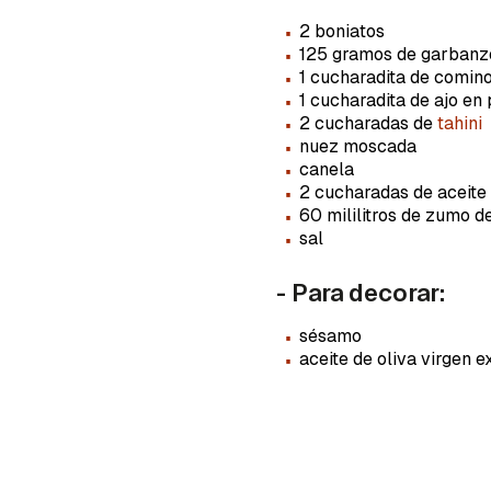
cuent
·
2 boniatos
·
125 gramos de garbanz
·
1 cucharadita de comin
·
1 cucharadita de ajo en
·
2 cucharadas de
tahini
·
nuez moscada
·
canela
·
2 cucharadas de aceite 
·
60 mililitros de zumo d
·
sal
- Para decorar:
·
sésamo
·
aceite de oliva virgen e