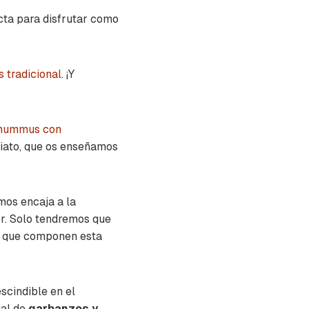
cta para disfrutar como
tradicional
. ¡Y
hummus con
ato, que os enseñamos
mos encaja a la
er. Solo tendremos que
es que componen esta
scindible en el
al de
garbanzos y