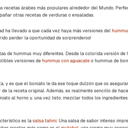
s recetas árabes más populares alrededor del Mundo. Perfe
añar otras recetas de verduras o ensaladas.
ad ha llevado a que cada vez haya más versiones del
hummus 
ido perder la oportunidad de sorprenderos!
as de hummus muy diferentes. Desde la colorida versión de
stibles versiones de
hummus con aguacate
o hummus de boni
a, y es que el boniato le da ese toque dulzón que os asegura
 de la receta original. Además, es realmente sencillo de hac
iato al horno y, una vez listo, mezclar todos los ingredient
cterístico es la
salsa tahini
. Una salsa de sabor intenso impre
chas recetas más como es el
mutabal
, una crema muy especi