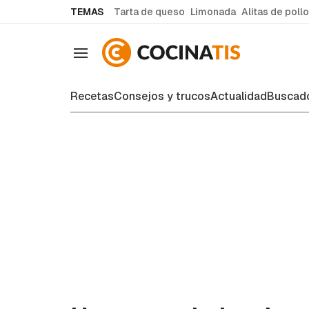
common.go-to-content
TEMAS
Tarta de queso
Limonada
Alitas de pollo
Navegación
Recetas
Consejos y trucos
Actualidad
Buscado
Recetas de cocina fáciles y case