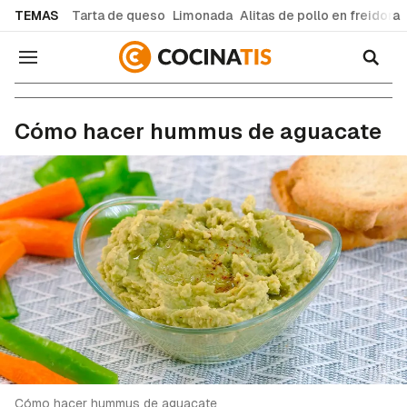
common.go-to-content
TEMAS
Tarta de queso
Limonada
Alitas de pollo en freidora
Navegación
Recetas de cocina fáciles y caseras
Cómo hacer hummus de aguacate
Cómo hacer hummus de aguacate