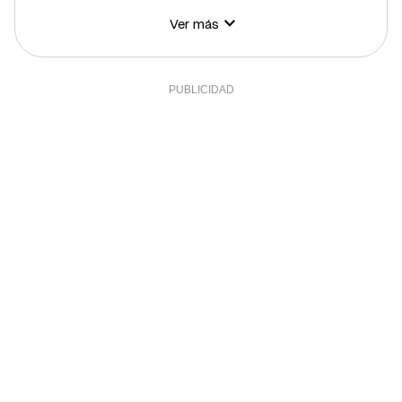
Ver más
Hidratos de carbono
11 g
4%
Azúcares
1 g
2%
Grasa total
26 g
33,26%
Grasa saturada
5 g
27,34%
Grasa polisaturada
3 g
27,27%
Grasa monosaturada
15 g
34,09%
Fibra
8 g
26,67%
Sal
1 g
20%
Sodio
401 g
20,05%
Calcio
35 mg
2,92%
Hierro (hombres)
2 mg
20%