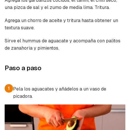
Agrega los garbanzos cocidos, el tahini, el chili seco,
una pizca de sal y el zumo de media lima. Tritura.
Agrega un chorro de aceite y tritura hasta obtener un
textura suave.
Guardar como favorito
Contenido enviado
Sirve el hummus de aguacate y acompaña con palitos
de zanahoria y pimientos.
Para poder guardar como favorito, primero has
Gracias por suscribirte a nuestro boletín.
de iniciar sesión con tu cuenta de Cocinatis.
ACEPTAR
Paso a paso
INICIAR SESIÓN
CANCELAR
1
Pela los aguacates y añádelos a un vaso de
picadora.