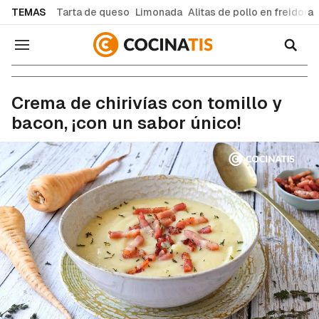
common.go-to-content
TEMAS
Tarta de queso
Limonada
Alitas de pollo en freidora
Navegación
Recetas de cocina fáciles y caseras
Crema de chirivías con tomillo y
bacon, ¡con un sabor único!