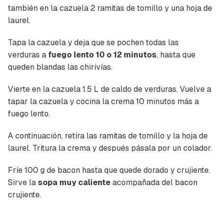
también en la cazuela 2 ramitas de tomillo y una hoja de
Calcio
73,39 mg
6,12%
laurel.
Yodo
7 mcg
4,67%
Tapa la cazuela y deja que se pochen todas las
Hierro (hombres)
1,29 mg
12,9%
verduras a
fuego lento 10 o 12 minutos
, hasta que
queden blandas las chirivías.
Hierro (mujeres)
1,29 mg
7,17%
Vierte en la cazuela 1.5 L de caldo de verduras. Vuelve a
tapar la cazuela y cocina la crema 10 minutos más a
fuego lento.
A continuación, retira las ramitas de tomillo y la hoja de
laurel. Tritura la crema y después pásala por un colador.
Fríe 100 g de bacon hasta que quede dorado y crujiente.
Sirve la
sopa muy caliente
acompañada del bacon
crujiente.