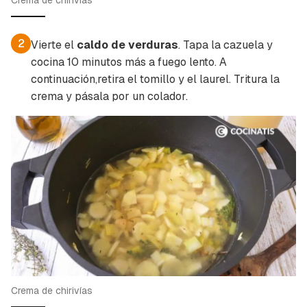
Crema de chirivías
2
Vierte el
caldo de verduras
. Tapa la cazuela y
cocina 10 minutos más a fuego lento. A
continuación,retira el tomillo y el laurel. Tritura la
crema y pásala por un colador.
Guardar como favorito
Contenido enviado
Para poder guardar como favorito, primero has
Gracias por suscribirte a nuestro boletín.
de iniciar sesión con tu cuenta de Cocinatis.
Crema de chirivías
ACEPTAR