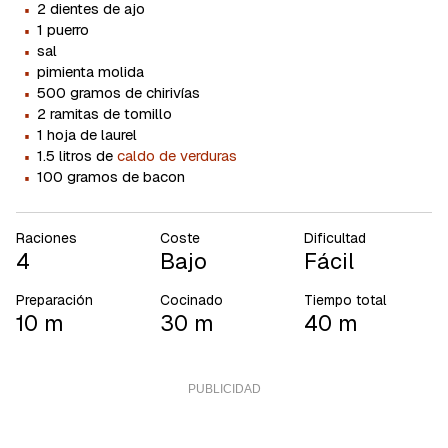
·
2 dientes de ajo
·
1 puerro
·
sal
·
pimienta molida
·
500 gramos de chirivías
·
2 ramitas de tomillo
·
1 hoja de laurel
·
1.5 litros de
caldo de verduras
·
100 gramos de bacon
Raciones
Coste
Dificultad
4
Bajo
Fácil
Preparación
Cocinado
Tiempo total
10 m
30 m
40 m