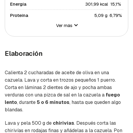
Energía
301,99 kcal
15,1%
Proteína
5,09 g
6,79%
Ver más
Hidratos de carbono
17,46 g
6,35%
Azúcares
6,78 g
13,56%
Grasa total
24,06 g
30,79%
Elaboración
Grasa saturada
7,35 g
40,21%
Grasa polisaturada
1,86 g
16,91%
Calienta 2 cucharadas de aceite de oliva en una
cazuela. Lava y corta en trozos pequeños 1 puerro.
Grasa monosaturada
10,87 g
24,7%
Corta en láminas 2 dientes de ajo y pocha ambas
Colesterol
14,25 mg
4,75%
verduras con una pizca de sal en la cazuela a
fuego
lento
, durante
5 o 6 minutos
, hasta que queden algo
Fibra
6,16 g
20,53%
blandas.
Sal
0,7 g
14%
Lava y pela 500 g de
chirivías
. Después corta las
Sodio
0,17 g
0,01%
chirivías en rodajas finas y añádelas a la cazuela. Pon