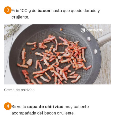
INICIAR SESIÓN
CANCELAR
3
Fríe 100 g de
bacon
hasta que quede dorado y
crujiente.
Crema de chirivías
4
Sirve la
sopa de chirivías
muy caliente
acompañada del bacon crujiente.