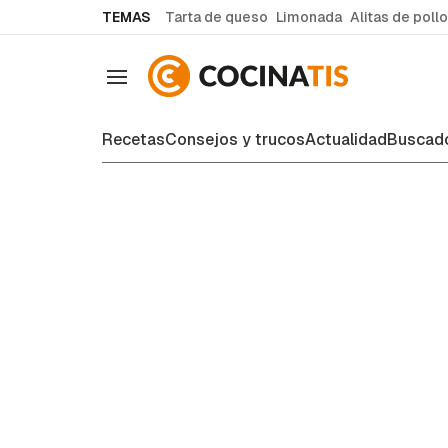
common.go-to-content
TEMAS
Tarta de queso
Limonada
Alitas de pollo
Navegación
Recetas
Consejos y trucos
Actualidad
Buscado
Consejos y trucos