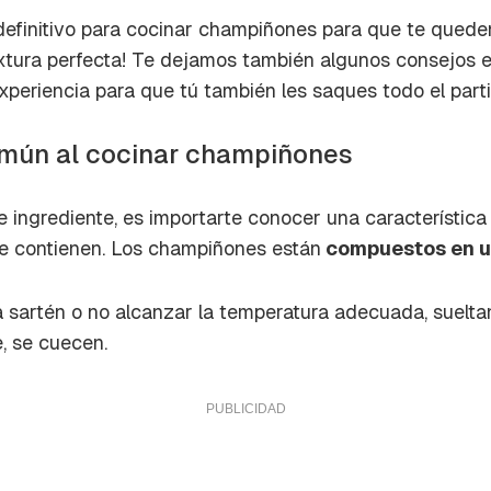
a de Cocinatis.
definitivo para cocinar champiñones para que te quede
ACEPTAR
extura perfecta! Te dejamos también algunos consejos 
INICIAR SESIÓN
CANCELAR
xperiencia para que tú también les saques todo el parti
omún al cocinar champiñones
 ingrediente, es importarte conocer una característica c
e contienen. Los champiñones están
compuestos en u
a sartén o no alcanzar la temperatura adecuada, suel
, se cuecen.