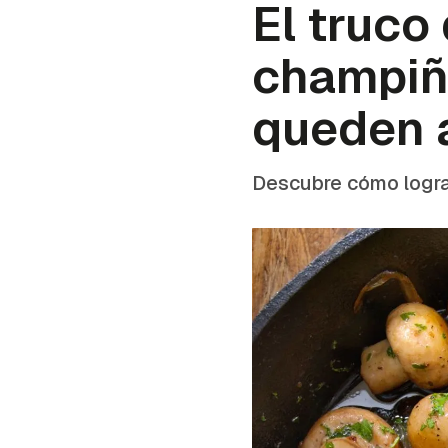
El truco
champiño
queden 
Descubre cómo logra