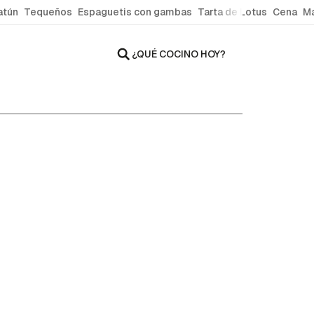
atún
Tequeños
Espaguetis con gambas
Tarta de Lotus
Cena
Ma
¿QUÉ COCINO HOY?