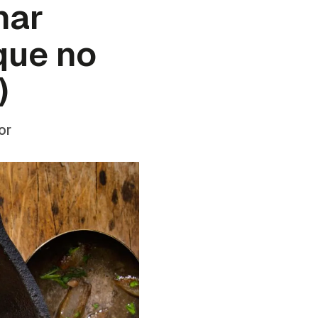
nar
que no
)
or