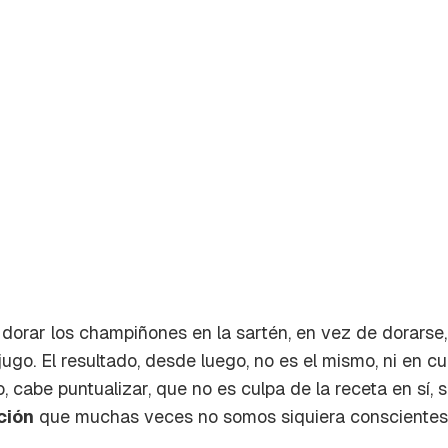
 dorar los champiñones en la sartén, en vez de dorarse, 
ugo. El resultado, desde luego, no es el mismo, ni en c
rdar como favorito
o, cabe puntualizar, que no es culpa de la receta en sí, 
Contenido enviado
ción
que muchas veces no somos siquiera conscientes 
poder guardar como favorito, primero has de iniciar sesión c
Gracias por suscribirte a nuestro boletín.