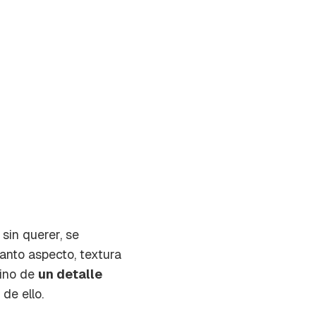
sin querer, se
uanto aspecto, textura
sino de
un detalle
de ello.
on tu