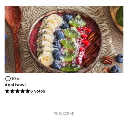
10 m
Açaí bowl
6 Votos