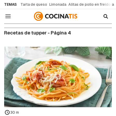
common.go-to-content
TEMAS
Tarta de queso
Limonada
Alitas de pollo en freidora
Navegación
Recetas de tupper - Página 4
30 m