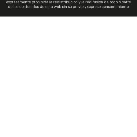
expresamente prohibida la redistribución y la redifusión de todo o parte
de los contenidos de esta web sin su previo y expreso consentimiento.