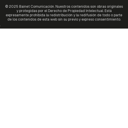
© 2025 Bainet Comunicación. Nuestros contenidos son obras originales
y protegidas por el Derecho de Propiedad Intelectual. Está
expresamente prohibida la redistribución y la redifusión de todo o parte
de los contenidos de esta web sin su previo y expreso consentimiento.