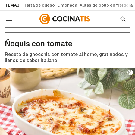
common.go-to-content
TEMAS
Tarta de queso
Limonada
Alitas de pollo en freidora
Navegación
Recetas de cocina fáciles y caseras
Ñoquis con tomate
Receta de gnocchis con tomate al horno, gratinados y
llenos de sabor italiano