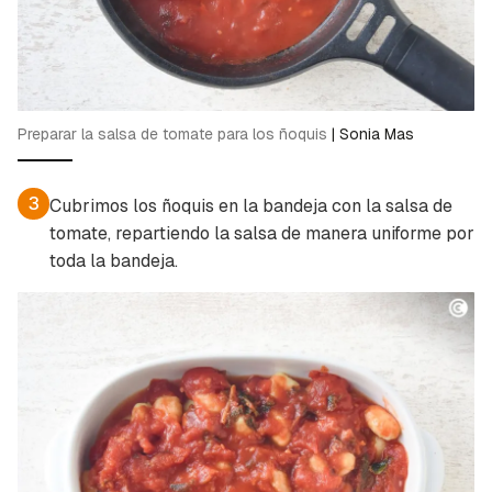
Preparar la salsa de tomate para los ñoquis
|
Sonia Mas
3
Cubrimos los ñoquis en la bandeja con la salsa de
Guardar como favorito
tomate, repartiendo la salsa de manera uniforme por
Contenido enviado
toda la bandeja.
Para poder guardar como favorito, primero has
Gracias por suscribirte a nuestro boletín.
de iniciar sesión con tu cuenta de Cocinatis.
ACEPTAR
INICIAR SESIÓN
CANCELAR