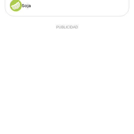
Sal
2 g
40%
Soja
Sodio
0,34 g
0,01%
Calcio
616,7 mg
51,39%
Yodo
18 mcg
12%
Hierro (hombres)
4,47 mg
44,7%
Hierro (mujeres)
4,47 mg
24,83%