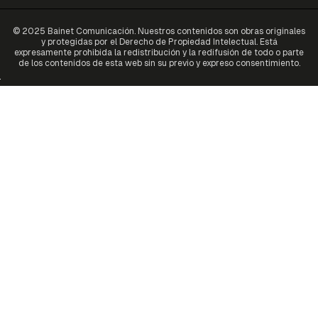
© 2025 Bainet Comunicación. Nuestros contenidos son obras originales
y protegidas por el Derecho de Propiedad Intelectual. Está
expresamente prohibida la redistribución y la redifusión de todo o parte
de los contenidos de esta web sin su previo y expreso consentimiento.