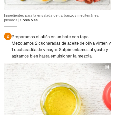
Ingredientes para la ensalada de garbanzos mediterránea
picados
|
Sonia Mas
2
Preparamos el aliño en un bote con tapa.
Mezclamos 2 cucharadas de aceite de oliva virgen y
1 cucharadita de vinagre. Salpimentamos al gusto y
Guardar como favorito
agitamos bien hasta emulsionar la mezcla.
Contenido enviado
Para poder guardar como favorito, primero has
Gracias por suscribirte a nuestro boletín.
de iniciar sesión con tu cuenta de Cocinatis.
ACEPTAR
INICIAR SESIÓN
CANCELAR