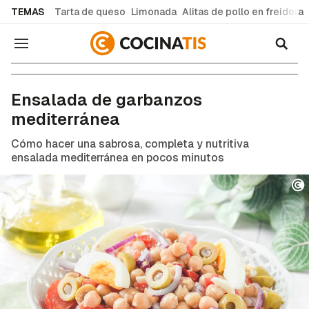
common.go-to-content
TEMAS
Tarta de queso
Limonada
Alitas de pollo en freidora
Navegación
Recetas de cocina fáciles y caseras
Ensalada de garbanzos
mediterránea
Cómo hacer una sabrosa, completa y nutritiva
ensalada mediterránea en pocos minutos