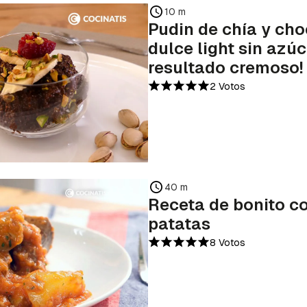
10 m
Pudin de chía y cho
dulce light sin azú
resultado cremoso!
2 Votos
40 m
Receta de bonito c
patatas
8 Votos