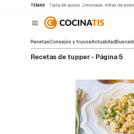
common.go-to-content
TEMAS
Tarta de queso
Limonada
Alitas de pollo
Navegación
Recetas
Consejos y trucos
Actualidad
Buscado
Recetas de tupper - Página 5