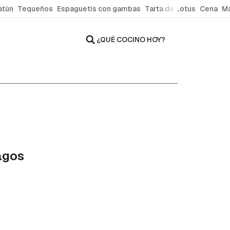
atún
Tequeños
Espaguetis con gambas
Tarta de Lotus
Cena
Ma
¿QUÉ COCINO HOY?
agos