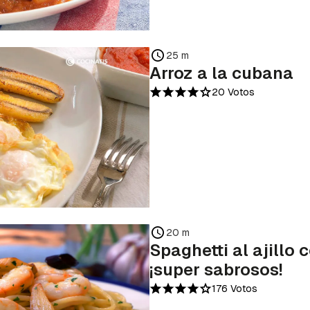
25 m
Arroz a la cubana
20 Votos
20 m
Spaghetti al ajillo
¡super sabrosos!
176 Votos