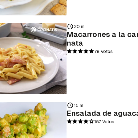
20 m
Macarrones a la ca
nata
78 Votos
15 m
Ensalada de aguac
157 Votos