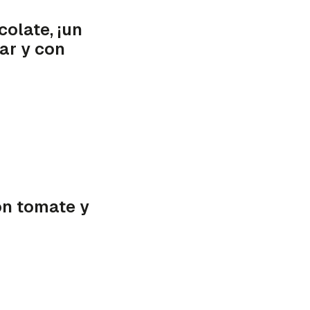
colate, ¡un
car y con
on tomate y