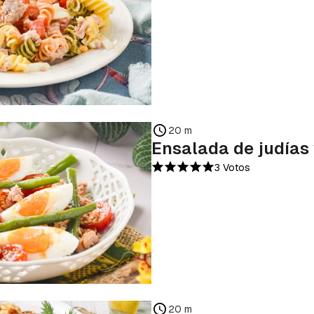
20 m
Ensalada de judías
3 Votos
20 m