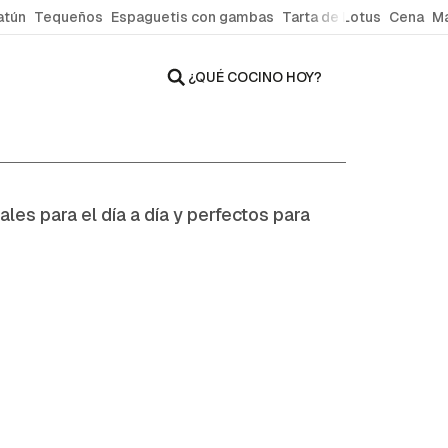
atún
Tequeños
Espaguetis con gambas
Tarta de Lotus
Cena
Ma
¿QUÉ COCINO HOY?
ales para el día a día y perfectos para