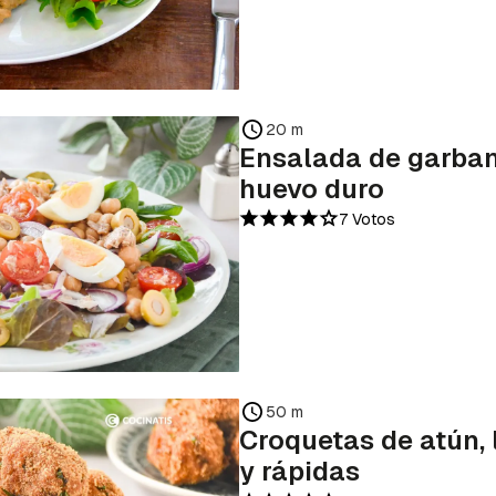
20 m
Ensalada de garban
huevo duro
7 Votos
50 m
Croquetas de atún, 
y rápidas