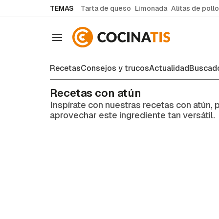
common.go-to-content
TEMAS
Tarta de queso
Limonada
Alitas de pollo
Navegación
Recetas
Consejos y trucos
Actualidad
Buscado
Recetas con atún
Inspírate con nuestras recetas con atún, pr
aprovechar este ingrediente tan versátil.