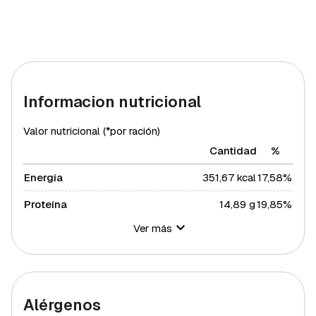
Informacion nutricional
Valor nutricional (*por ración)
Cantidad
%
Energía
351,67 kcal
17,58%
Proteína
14,89 g
19,85%
Ver más
Hidratos de carbono
6,31 g
2,29%
Azúcares
0,85 g
1,7%
Grasa total
20,63 g
26,4%
Alérgenos
Grasa saturada
6,22 g
34,04%