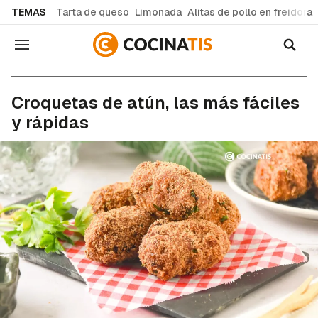
common.go-to-content
TEMAS
Tarta de queso
Limonada
Alitas de pollo en freidora
Navegación
Recetas de cocina fáciles y caseras
Croquetas de atún, las más fáciles
y rápidas