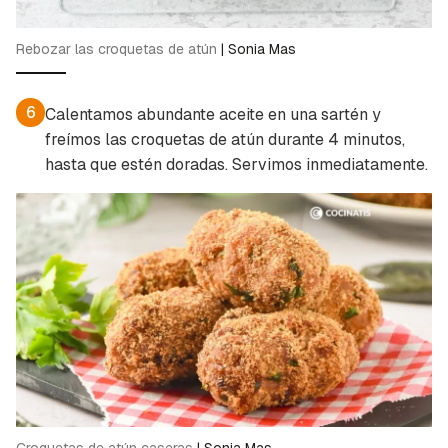
Guardar como favorito
Rebozar las croquetas de atún
|
Sonia Mas
Contenido enviado
Para poder guardar como favorito, primero has
Gracias por suscribirte a nuestro boletín.
de iniciar sesión con tu cuenta de Cocinatis.
6
Calentamos abundante aceite en una sartén y
freímos las croquetas de atún durante 4 minutos,
ACEPTAR
INICIAR SESIÓN
CANCELAR
hasta que estén doradas. Servimos inmediatamente.