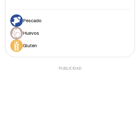
Grasa polisaturada
9,42 g
85,64%
Pescado
Grasa monosaturada
12,33 g
28,02%
Huevos
Fibra
0,71 g
2,37%
Sal
Gluten
2,3 g
46%
Sodio
0,08 g
0%
Calcio
33,11 mg
2,76%
Yodo
3,4 mcg
2,27%
Hierro (hombres)
1,24 mg
12,4%
Hierro (mujeres)
1,24 mg
6,89%