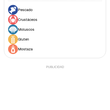
Grasa polisaturada
4,16 g
37,82%
Pescado
Grasa monosaturada
7,79 g
17,7%
Crustáceos
Colesterol
280,7 mg
93,57%
Fibra
Moluscos
8,16 g
27,2%
Sal
1,7 g
34%
Gluten
Sodio
0,75 g
0,03%
Mostaza
Calcio
319,2 mg
26,6%
Yodo
65,31 mcg
43,54%
Hierro (hombres)
8 mg
80%
Hierro (mujeres)
8 mg
44,44%