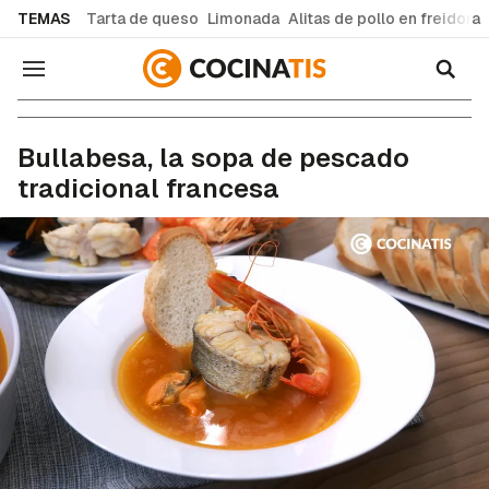
common.go-to-content
TEMAS
Tarta de queso
Limonada
Alitas de pollo en freidora
Navegación
Recetas de cocina fáciles y caseras
Bullabesa, la sopa de pescado
tradicional francesa