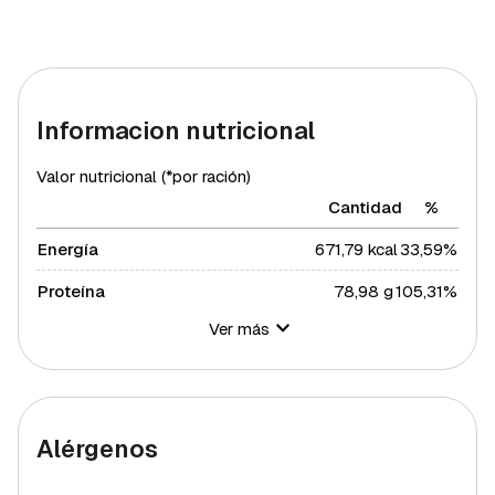
Informacion nutricional
Valor nutricional (*por ración)
Cantidad
%
Energía
671,79 kcal
33,59%
Proteína
78,98 g
105,31%
Ver más
Hidratos de carbono
29,71 g
10,8%
Azúcares
7,18 g
14,36%
Grasa total
19,68 g
25,19%
Alérgenos
Grasa saturada
3,18 g
17,41%