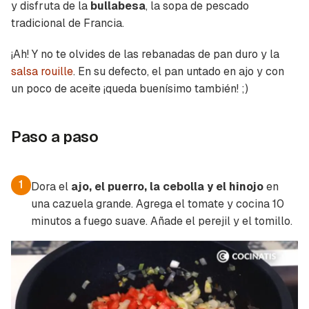
y disfruta de la
bullabesa
, la sopa de pescado
tradicional de Francia.
¡Ah! Y no te olvides de las rebanadas de pan duro y la
salsa rouille
. En su defecto, el pan untado en ajo y con
Guardar como favorito
un poco de aceite ¡queda buenísimo también! ;)
Contenido enviado
Para poder guardar como favorito, primero has
Gracias por suscribirte a nuestro boletín.
de iniciar sesión con tu cuenta de Cocinatis.
Paso a paso
ACEPTAR
INICIAR SESIÓN
CANCELAR
1
Dora el
ajo, el puerro, la cebolla y el hinojo
en
una cazuela grande. Agrega el tomate y cocina 10
minutos a fuego suave. Añade el perejil y el tomillo.