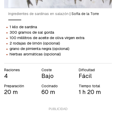
Ingredientes de sardinas en salazón
|
Sofía de la Torre
·
1 kilo de sardina
·
300 gramos de sal gorda
·
100 mililitros de aceite de oliva virgen extra
·
2 rodajas de limón (opcional)
·
grano de pimienta negra (opcional)
·
hierbas aromáticas (opcional)
Raciones
Coste
Dificultad
4
Bajo
Fácil
Preparación
Cocinado
Tiempo total
20 m
60 m
1 h 20 m