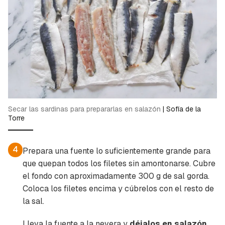
Secar las sardinas para prepararlas en salazón
|
Sofía de la
Torre
4
Prepara una fuente lo suficientemente grande para
que quepan todos los filetes sin amontonarse. Cubre
el fondo con aproximadamente 300 g de sal gorda.
Coloca los filetes encima y cúbrelos con el resto de
la sal.
Guardar como favorito
Lleva la fuente a la nevera y
déjalos en salazón