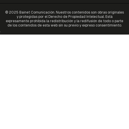
© 2025 Bainet Comunicación. Nuestros contenidos son obras originales
y protegidas por el Derecho de Propiedad Intelectual. Está
expresamente prohibida la redistribución y la redifusión de todo o parte
de los contenidos de esta web sin su previo y expreso consentimiento.