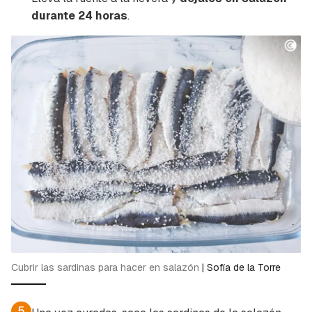
Contenido enviado
durante 24 horas
.
Para poder guardar como favorito, primero has
Gracias por suscribirte a nuestro boletín.
de iniciar sesión con tu cuenta de Cocinatis.
ACEPTAR
INICIAR SESIÓN
CANCELAR
Cubrir las sardinas para hacer en salazón
|
Sofía de la Torre
5