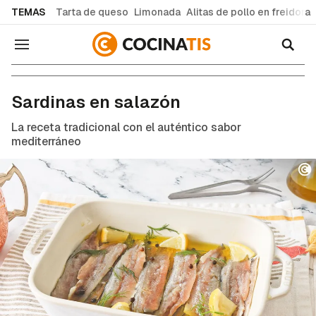
common.go-to-content
TEMAS
Tarta de queso
Limonada
Alitas de pollo en freidora
Navegación
Recetas de cocina fáciles y caseras
Sardinas en salazón
La receta tradicional con el auténtico sabor
mediterráneo