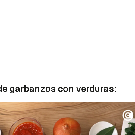
de garbanzos con verduras:
rdar como favorito
Contenido enviado
poder guardar como favorito, primero has de iniciar sesión c
Gracias por suscribirte a nuestro boletín.