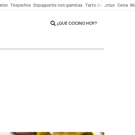
atún
Tequeños
Espaguetis con gambas
Tarta de Lotus
Cena
Ma
¿QUÉ COCINO HOY?