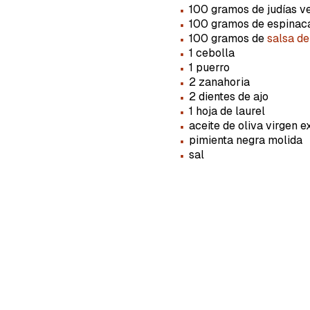
·
100 gramos de judías v
·
100 gramos de espinac
·
100 gramos de
salsa d
·
1 cebolla
·
1 puerro
·
2 zanahoria
·
2 dientes de ajo
·
1 hoja de laurel
·
aceite de oliva virgen e
·
pimienta negra molida
·
sal