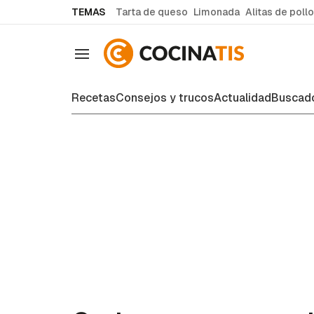
common.go-to-content
TEMAS
Tarta de queso
Limonada
Alitas de pollo
Navegación
Recetas
Consejos y trucos
Actualidad
Buscado
Recetas de cocina fáciles y case