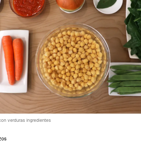
a de Cocinatis.
ACEPTAR
INICIAR SESIÓN
CANCELAR
on verduras ingredientes
zos