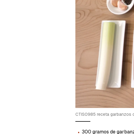
cuent
CTIS0985 receta garbanzos c
·
300 gramos de garban