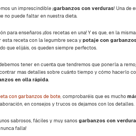
emos un imprescindible ¡
garbanzos con verduras
! Una de e
ue no puede faltar en nuestra dieta.
n para enseñaros ¡dos recetas en una! Y es que, en la misma
 esta receta con la legumbre seca y
potaje con garbanzos
odo que elijáis, os queden siempre perfectos.
debemos tener en cuenta que tendremos que ponerla a remojo 
contrar mas detalles sobre cuánto tiempo y cómo hacerlo co
nzos en olla rápida
.
ceta con garbanzos de bote
, comprobaréis que es mucho
más
elaboración, en
consejos y trucos
os dejamos con los detalles.
nos sabrosos, fáciles y muy sanos
garbanzos con verdur
 nunca falla!