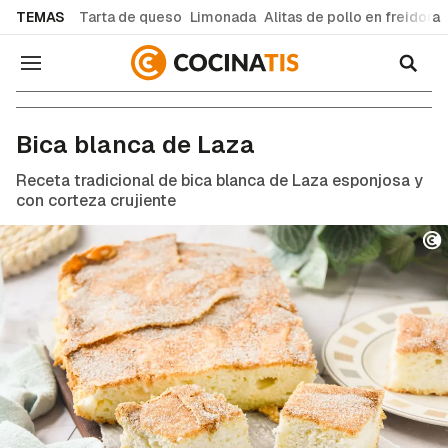
common.go-to-content
TEMAS
Tarta de queso
Limonada
Alitas de pollo en freidora
Navegación
Recetas de cocina fáciles y caseras
Bica blanca de Laza
Receta tradicional de bica blanca de Laza esponjosa y
con corteza crujiente