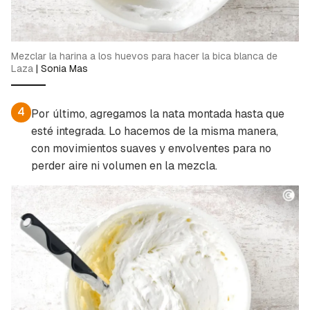
Mezclar la harina a los huevos para hacer la bica blanca de
Laza
|
Sonia Mas
Guardar como favorito
Contenido enviado
Para poder guardar como favorito, primero has
4
Por último, agregamos la nata montada hasta que
Gracias por suscribirte a nuestro boletín.
de iniciar sesión con tu cuenta de Cocinatis.
esté integrada. Lo hacemos de la misma manera,
con movimientos suaves y envolventes para no
ACEPTAR
INICIAR SESIÓN
CANCELAR
perder aire ni volumen en la mezcla.