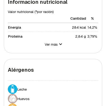
Informacion nutricional
Valor nutricional (*por ración)
Cantidad
%
Energía
284 kcal
14,2%
Proteína
2,84 g
3,79%
Ver más
Hidratos de carbono
50,79 g
18,47%
Azúcares
30,6 g
61,2%
Grasa total
9,17 g
11,74%
Alérgenos
Grasa saturada
0,03 g
0,16%
Grasa polisaturada
0,11 g
1%
Leche
Grasa monosaturada
0,03 g
0,07%
Huevos
Colesterol
35 mg
11,67%