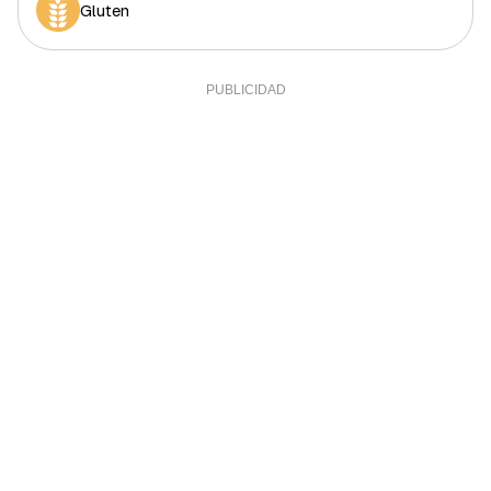
Fibra
Gluten
0,98 g
3,27%
Sal
0,9 g
18%
Sodio
0,01 g
0%
Calcio
19,25 mg
1,6%
Yodo
0,55 mcg
0,37%
Hierro (hombres)
0,72 mg
7,2%
Hierro (mujeres)
0,72 mg
4%