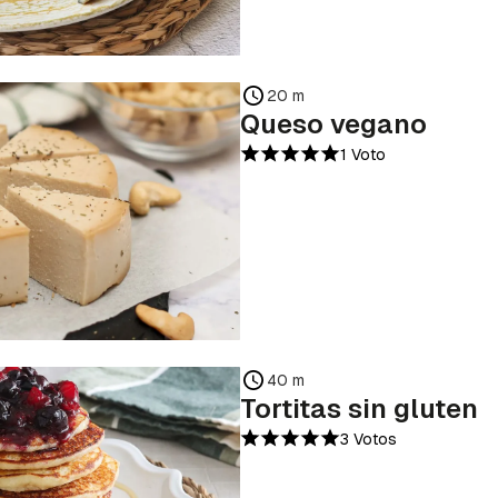
20 m
Queso vegano
1 Voto
40 m
Tortitas sin gluten
3 Votos