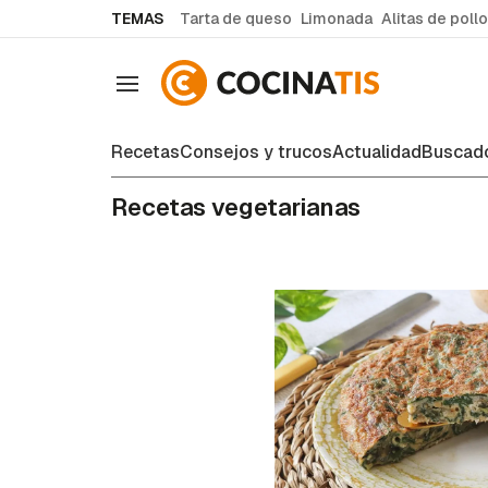
common.go-to-content
TEMAS
Tarta de queso
Limonada
Alitas de pollo
Navegación
Recetas
Consejos y trucos
Actualidad
Buscado
Recetas vegetarianas