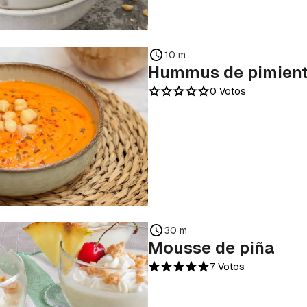
10 m
Hummus de pimien
0 Votos
30 m
Mousse de piña
7 Votos