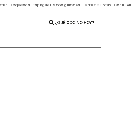
atún
Tequeños
Espaguetis con gambas
Tarta de Lotus
Cena
Ma
¿QUÉ COCINO HOY?