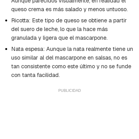
Aunque parecidos visualmente, en realidad el
queso crema es más salado y menos untuoso.
Ricotta: Este tipo de queso se obtiene a partir
del suero de leche, lo que la hace más
granulada y ligera que el mascarpone.
Nata espesa: Aunque la nata realmente tiene un
uso similar al del mascarpone en salsas, no es
tan consistente como este último y no se funde
con tanta facilidad.
Guardar como favorito
Contenido enviado
Para poder guardar como favorito, primero has
Gracias por suscribirte a nuestro boletín.
de iniciar sesión con tu cuenta de Cocinatis.