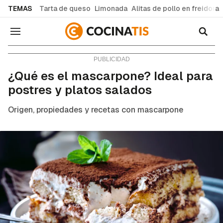
common.go-to-content
TEMAS
Tarta de queso
Limonada
Alitas de pollo en freidora
Navegación
Consejos y trucos
¿Qué es el mascarpone? Ideal para
postres y platos salados
Origen, propiedades y recetas con mascarpone