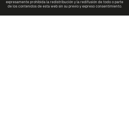
expresamente prohibida la redistribución y la redifusión de todo o parte
de los contenidos de esta web sin su previo y expreso consentimiento.