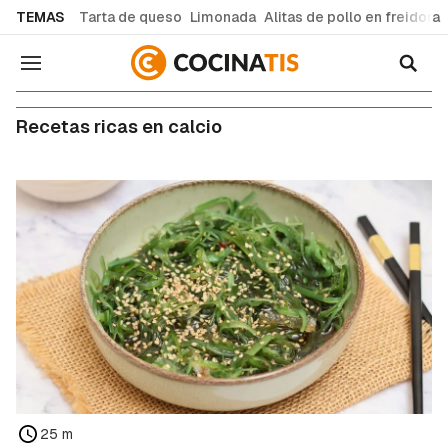
common.go-to-content
TEMAS
Tarta de queso
Limonada
Alitas de pollo en freidora
Navegación
Recetas ricas en calcio
25 m