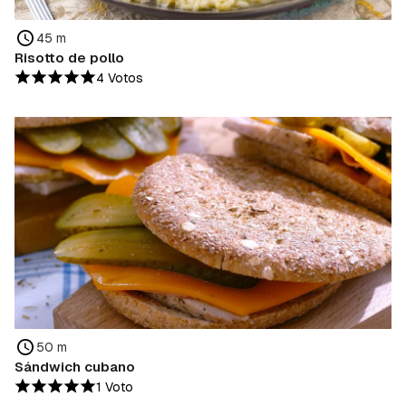
45 m
Risotto de pollo
4 Votos
50 m
Sándwich cubano
1 Voto