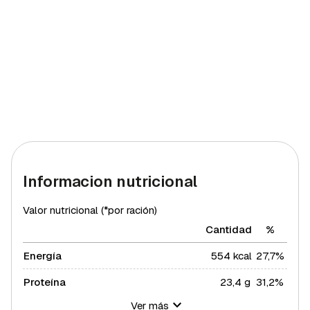
Informacion nutricional
Valor nutricional (*por ración)
Cantidad
%
Energía
554 kcal
27,7%
Proteína
23,4 g
31,2%
Ver más
Hidratos de carbono
13,8 g
5,02%