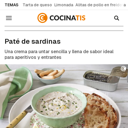
common.go-to-content
TEMAS
Tarta de queso
Limonada
Alitas de pollo en freidora
Navegación
Recetas de cocina fáciles y caseras
Paté de sardinas
Una crema para untar sencilla y llena de sabor ideal
para aperitivos y entrantes