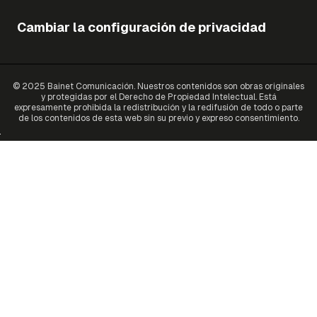
Cambiar la configuración de privacidad
© 2025 Bainet Comunicación. Nuestros contenidos son obras originales
y protegidas por el Derecho de Propiedad Intelectual. Está
expresamente prohibida la redistribución y la redifusión de todo o parte
de los contenidos de esta web sin su previo y expreso consentimiento.