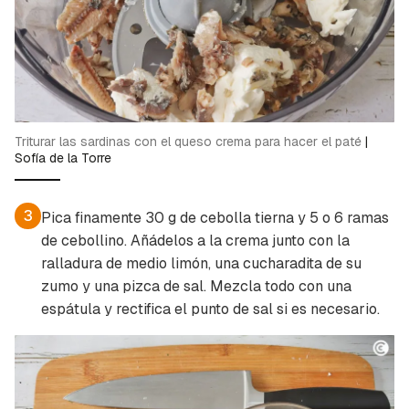
Triturar las sardinas con el queso crema para hacer el paté
|
Sofía de la Torre
3
Pica finamente 30 g de cebolla tierna y 5 o 6 ramas
Guardar como favorito
de cebollino. Añádelos a la crema junto con la
Contenido enviado
ralladura de medio limón, una cucharadita de su
Para poder guardar como favorito, primero has
Gracias por suscribirte a nuestro boletín.
zumo y una pizca de sal. Mezcla todo con una
de iniciar sesión con tu cuenta de Cocinatis.
espátula y rectifica el punto de sal si es necesario.
ACEPTAR
INICIAR SESIÓN
CANCELAR