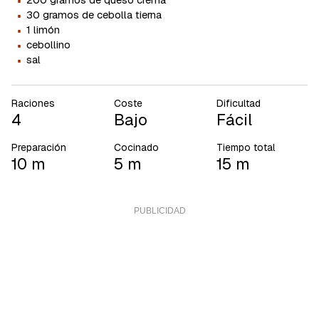
·
·
30 gramos de cebolla tierna
·
1 limón
·
cebollino
·
sal
Raciones
Coste
Dificultad
4
Bajo
Fácil
Preparación
Cocinado
Tiempo total
10 m
5 m
15 m