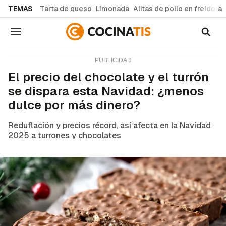
common.go-to-content
TEMAS
Tarta de queso
Limonada
Alitas de pollo en freidora
Navegación
Actualidad y tendencias de cocina
El precio del chocolate y el turrón
se dispara esta Navidad: ¿menos
dulce por más dinero?
Reduflación y precios
récord
, así afecta en la Navidad
2025 a turrones y chocolates