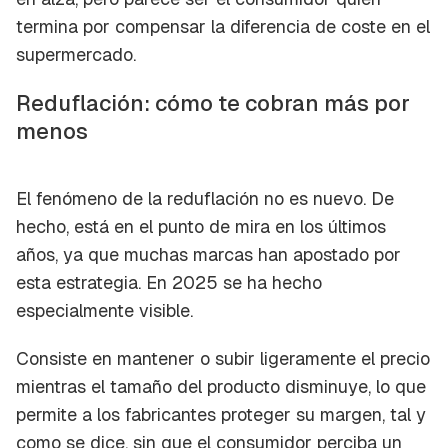
Para poder guardar como favorito, primero has
termina por compensar la diferencia de coste en el
Gracias por suscribirte a nuestro boletín.
de iniciar sesión con tu cuenta de Cocinatis.
supermercado.
ACEPTAR
Reduflación: cómo te cobran más por
INICIAR SESIÓN
CANCELAR
menos
El fenómeno de la reduflación no es nuevo. De
hecho, está en el punto de mira en los últimos
años, ya que muchas marcas han apostado por
esta estrategia. En 2025 se ha hecho
especialmente visible.
Consiste en mantener o subir ligeramente el precio
mientras el tamaño del producto disminuye, lo que
permite a los fabricantes proteger su margen, tal y
como se dice, sin que el consumidor
perciba
un