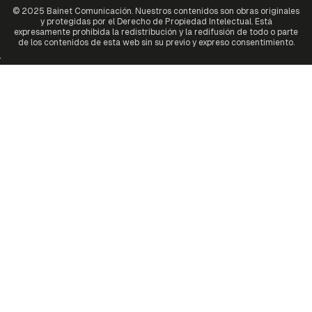
© 2025 Bainet Comunicación. Nuestros contenidos son obras originales
y protegidas por el Derecho de Propiedad Intelectual. Está
expresamente prohibida la redistribución y la redifusión de todo o parte
de los contenidos de esta web sin su previo y expreso consentimiento.