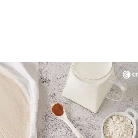
rdar como favorito
Contenido enviado
poder guardar como favorito, primero has de iniciar sesión c
Gracias por suscribirte a nuestro boletín.