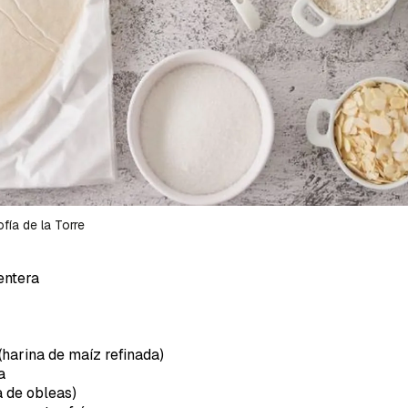
a de Cocinatis.
ACEPTAR
INICIAR SESIÓN
CANCELAR
fía de la Torre
entera
harina de maíz refinada)
a
a de obleas)