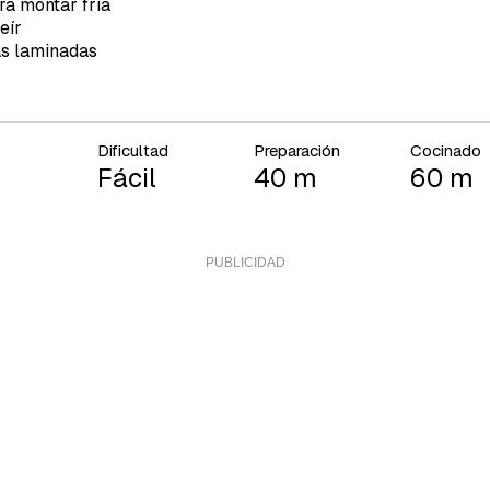
a montar fría
eír
s laminadas
Dificultad
Preparación
Cocinado
Fácil
40 m
60 m