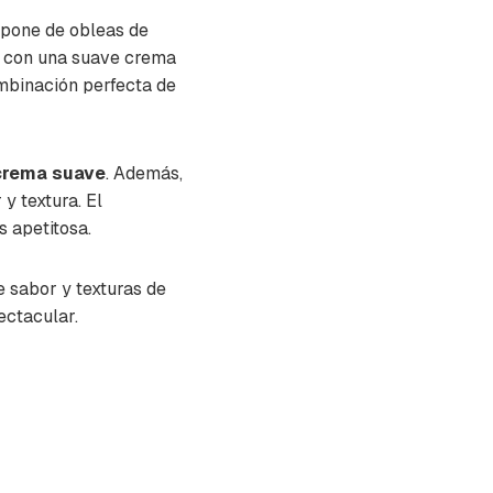
mpone de obleas de
an con una suave crema
mbinación perfecta de
 crema suave
. Además,
y textura. El
 apetitosa.
e sabor y texturas de
ectacular.