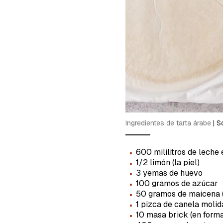
cuent
Ingredientes de tarta árabe
|
So
·
600 mililitros de leche 
·
1/2 limón (la piel)
·
3 yemas de huevo
·
100 gramos de azúcar
·
50 gramos de maicena (
·
1 pizca de canela molid
·
10 masa brick (en form