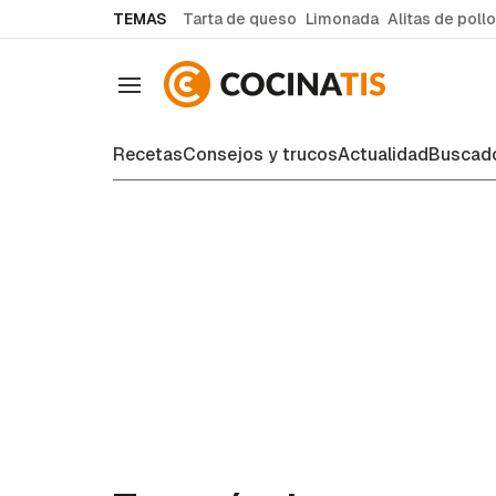
common.go-to-content
TEMAS
Tarta de queso
Limonada
Alitas de pollo
Navegación
Recetas
Consejos y trucos
Actualidad
Buscado
Recetas de cocina fáciles y case