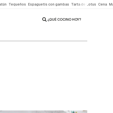
atún
Tequeños
Espaguetis con gambas
Tarta de Lotus
Cena
Ma
¿QUÉ COCINO HOY?