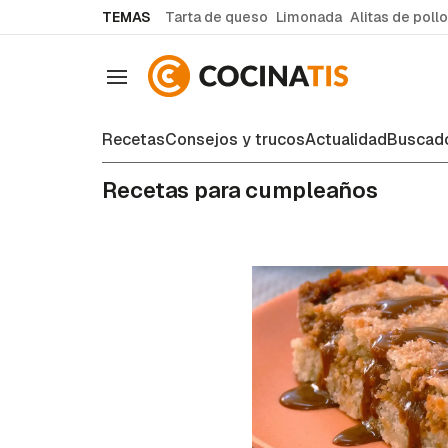
common.go-to-content
TEMAS
Tarta de queso
Limonada
Alitas de pollo
Navegación
Recetas
Consejos y trucos
Actualidad
Buscado
Recetas para cumpleaños