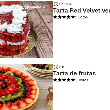
1 h 15 m
Tarta Red Velvet v
5 Votos
2 h
Tarta de frutas
11 Votos