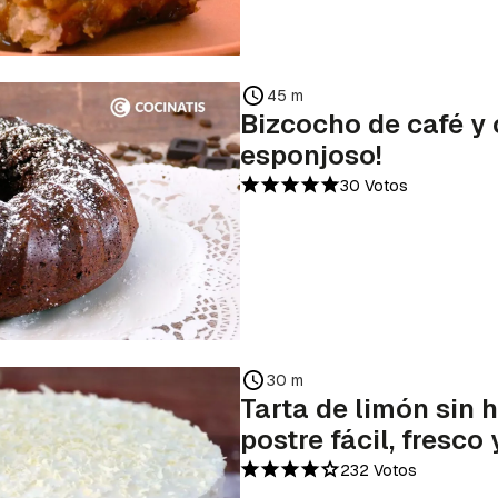
45 m
Bizcocho de café y
esponjoso!
30 Votos
30 m
Tarta de limón sin h
postre fácil, fresco
232 Votos