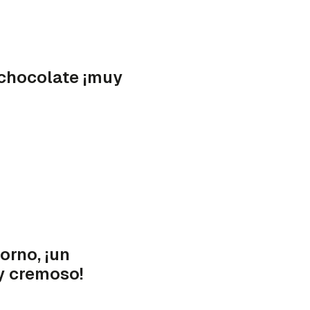
 chocolate ¡muy
orno, ¡un
 y cremoso!