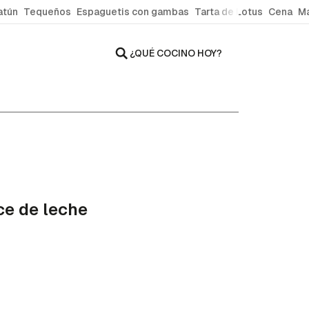
atún
Tequeños
Espaguetis con gambas
Tarta de Lotus
Cena
Ma
¿QUÉ COCINO HOY?
ce de leche