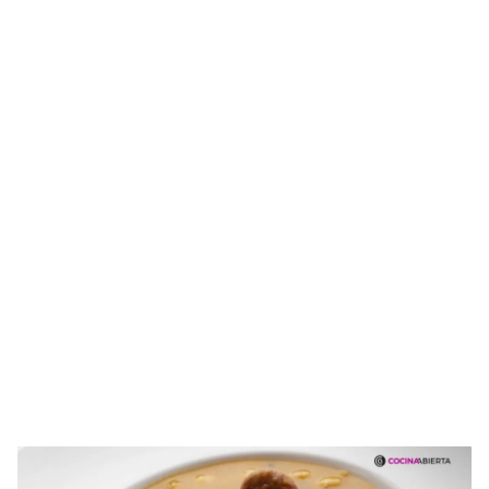
de iniciar sesión con tu cuenta de Cocinatis.
ACEPTAR
INICIAR SESIÓN
CANCELAR