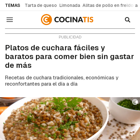
common.go-to-content
TEMAS
Tarta de queso
Limonada
Alitas de pollo en freidora
Navegación
Recetas de cocina fáciles y caseras
Platos de cuchara fáciles y
baratos para comer bien sin gastar
de más
Recetas de cuchara tradicionales, económicas y
reconfortantes para el día a día