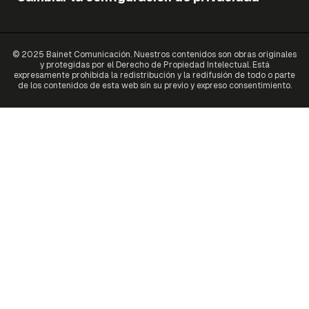
© 2025 Bainet Comunicación. Nuestros contenidos son obras originales
y protegidas por el Derecho de Propiedad Intelectual. Está
expresamente prohibida la redistribución y la redifusión de todo o parte
de los contenidos de esta web sin su previo y expreso consentimiento.