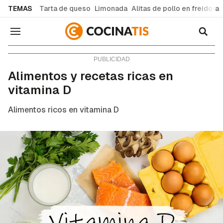
common.go-to-content
TEMAS
Tarta de queso
Limonada
Alitas de pollo en freidora
Navegación
Consejos y trucos
Alimentos y recetas ricas en
vitamina D
Alimentos ricos en vitamina D