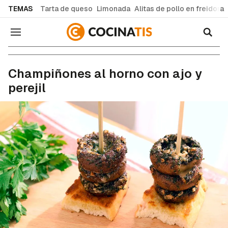
common.go-to-content
TEMAS
Tarta de queso
Limonada
Alitas de pollo en freidora
Navegación
Recetas de cocina fáciles y caseras
Champiñones al horno con ajo y
perejil