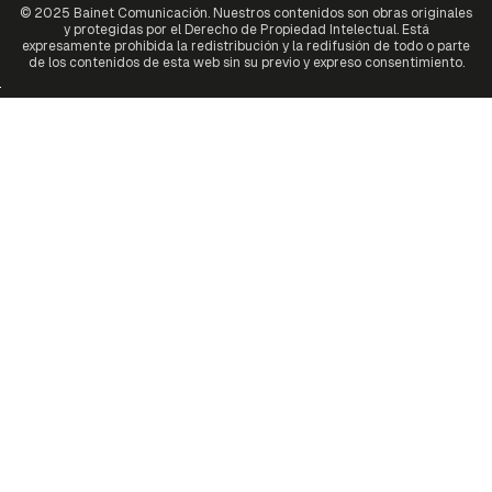
© 2025 Bainet Comunicación. Nuestros contenidos son obras originales
y protegidas por el Derecho de Propiedad Intelectual. Está
expresamente prohibida la redistribución y la redifusión de todo o parte
de los contenidos de esta web sin su previo y expreso consentimiento.