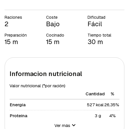
Raciones
Coste
Dificultad
2
Bajo
Fácil
Preparación
Cocinado
Tiempo total
15 m
15 m
30 m
Informacion nutricional
Valor nutricional (*por ración)
Cantidad
%
Energía
527 kcal
26,35%
Proteína
3 g
4%
Ver más
Hidratos de carbono
14 g
5,09%