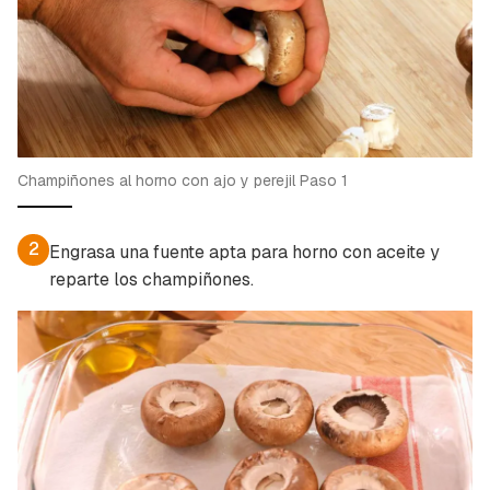
Para poder guardar como favorito, primero has
Gracias por suscribirte a nuestro boletín.
de iniciar sesión con tu cuenta de Cocinatis.
ACEPTAR
INICIAR SESIÓN
CANCELAR
Champiñones al horno con ajo y perejil Paso 1
2
Engrasa una fuente apta para horno con aceite y
reparte los champiñones.