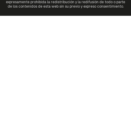
expresamente prohibida la redistribución y la redifusión de todo o parte
de los contenidos de esta web sin su previo y expreso consentimiento.