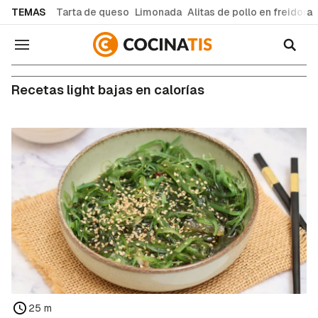
common.go-to-content
TEMAS
Tarta de queso
Limonada
Alitas de pollo en freidora
Navegación
Recetas light bajas en calorías
25 m