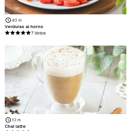
40 m
Verduras al horno
7 Votos
10 m
Chai latte