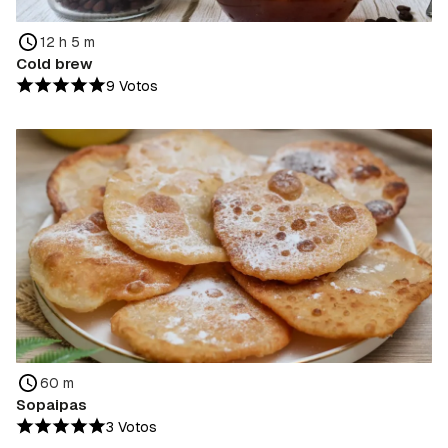
12 h 5 m
Cold brew
9 Votos
60 m
Sopaipas
3 Votos