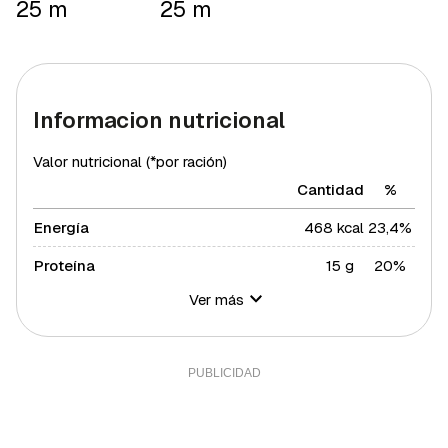
25 m
25 m
Informacion nutricional
Valor nutricional (*por ración)
Cantidad
%
Energía
468 kcal
23,4%
Proteína
15 g
20%
Ver más
Hidratos de carbono
52 g
18,91%
Azúcares
13 g
26%
Grasa total
23 g
29,43%
Grasa saturada
5 g
27,37%