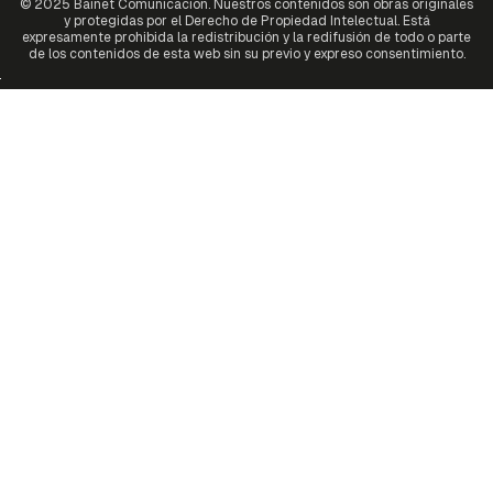
© 2025 Bainet Comunicación. Nuestros contenidos son obras originales
y protegidas por el Derecho de Propiedad Intelectual. Está
expresamente prohibida la redistribución y la redifusión de todo o parte
de los contenidos de esta web sin su previo y expreso consentimiento.