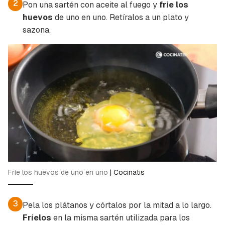
2
Pon una sartén con aceite al fuego y
fríe los
Para poder guardar como favorito, primero has
Gracias por suscribirte a nuestro boletín.
huevos
de uno en uno. Retíralos a un plato y
de iniciar sesión con tu cuenta de Cocinatis.
sazona.
ACEPTAR
INICIAR SESIÓN
CANCELAR
Fríe los huevos de uno en uno
|
Cocinatis
3
Pela los plátanos y córtalos por la mitad a lo largo.
Fríelos
en la misma sartén utilizada para los