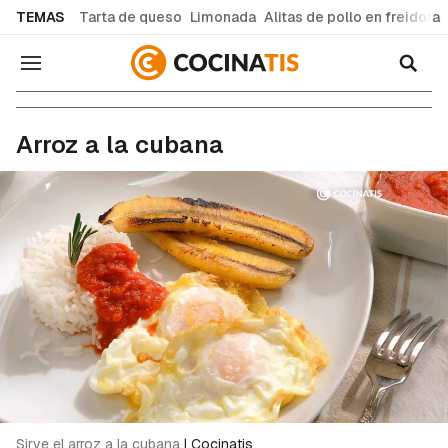
common.go-to-content
TEMAS
Tarta de queso
Limonada
Alitas de pollo en freidora
Navegación
Recetas de cocina fáciles y caseras
Arroz a la cubana
Sirve el arroz a la cubana
|
Cocinatis