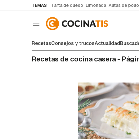
common.go-to-content
TEMAS
Tarta de queso
Limonada
Alitas de pollo
Navegación
Recetas
Consejos y trucos
Actualidad
Buscado
Recetas de cocina casera - Pági