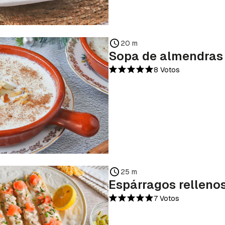
20 m
Sopa de almendras
8 Votos
25 m
Espárragos relleno
7 Votos