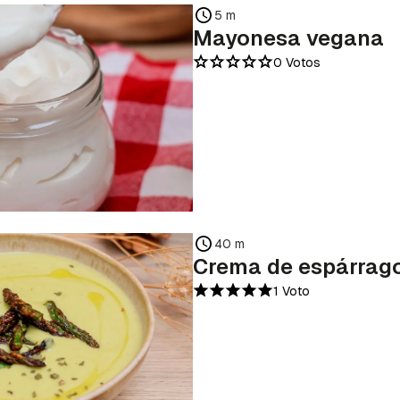
5 m
Mayonesa vegana
0 Votos
40 m
Crema de espárrago
1 Voto