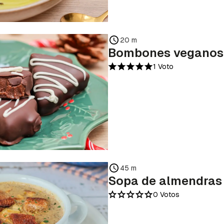
20 m
Bombones veganos
1 Voto
45 m
Sopa de almendras
0 Votos