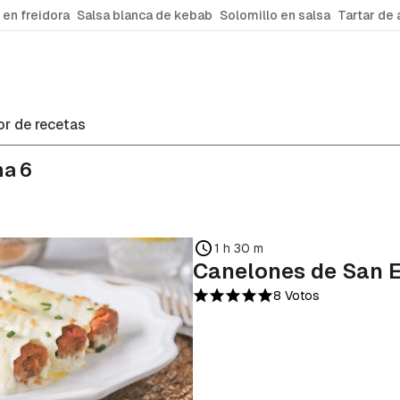
 en freidora
Salsa blanca de kebab
Solomillo en salsa
Tartar de 
r de recetas
na 6
1 h 30 m
Canelones de San 
8 Votos