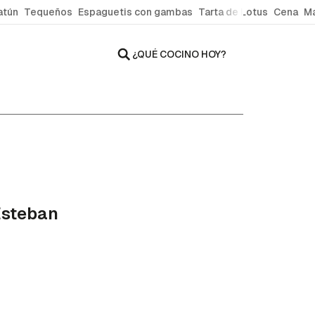
atún
Tequeños
Espaguetis con gambas
Tarta de Lotus
Cena
Ma
¿QUÉ COCINO HOY?
Esteban