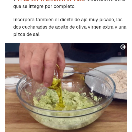
que se integre por completo.
Incorpora también el diente de ajo muy picado, las
dos cucharadas de aceite de oliva virgen extra y una
pizca de sal.
Guardar como favorito
Contenido enviado
Para poder guardar como favorito, primero has
Gracias por suscribirte a nuestro boletín.
de iniciar sesión con tu cuenta de Cocinatis.
ACEPTAR
INICIAR SESIÓN
CANCELAR