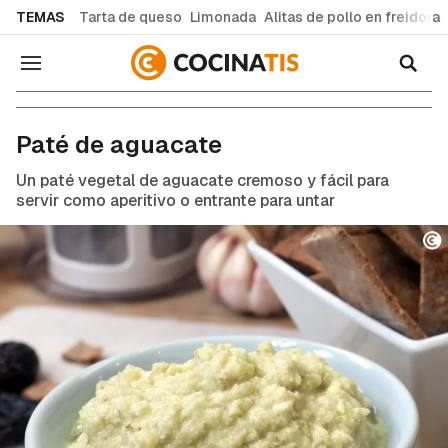
common.go-to-content
TEMAS
Tarta de queso
Limonada
Alitas de pollo en freidora
Navegación
Recetas de cocina fáciles y caseras
Paté de aguacate
Un paté vegetal de aguacate cremoso y fácil para
servir como aperitivo o entrante para untar