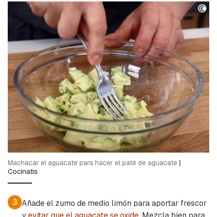
Machacar el aguacate para hacer el paté de aguacate
|
Cocinatis
3
Añade el zumo de medio limón para aportar frescor
y
evitar que el aguacate se oxide
. Mezcla bien para