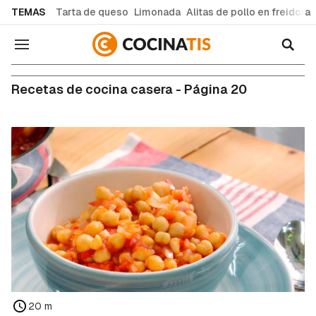
common.go-to-content
TEMAS
Tarta de queso
Limonada
Alitas de pollo en freidora
Navegación
Recetas de cocina casera - Página 20
20 m