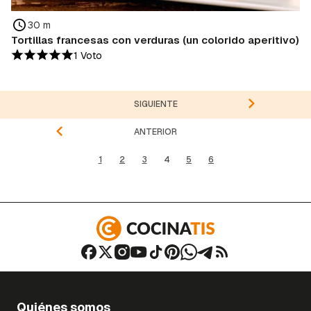
30 m
Tortillas francesas con verduras (un colorido aperitivo)
1 Voto
SIGUIENTE
ANTERIOR
1
2
3
4
5
6
Quiénes somos