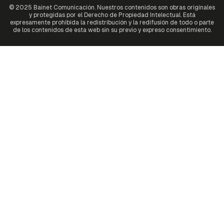
© 2025 Bainet Comunicación. Nuestros contenidos son obras originales
y protegidas por el Derecho de Propiedad Intelectual. Está
expresamente prohibida la redistribución y la redifusión de todo o parte
de los contenidos de esta web sin su previo y expreso consentimiento.