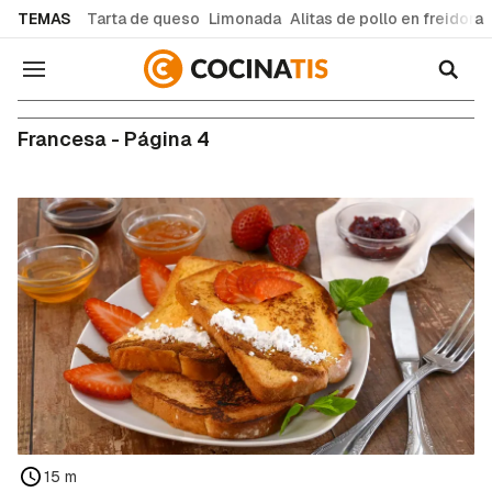
common.go-to-content
TEMAS
Tarta de queso
Limonada
Alitas de pollo en freidora
Navegación
Francesa - Página 4
15 m