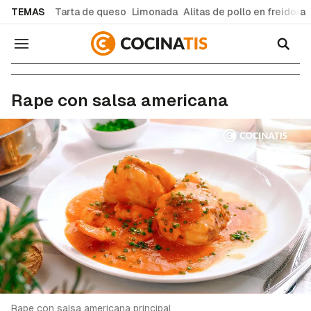
common.go-to-content
TEMAS
Tarta de queso
Limonada
Alitas de pollo en freidora
Navegación
Recetas de cocina fáciles y caseras
Rape con salsa americana
Rape con salsa americana principal