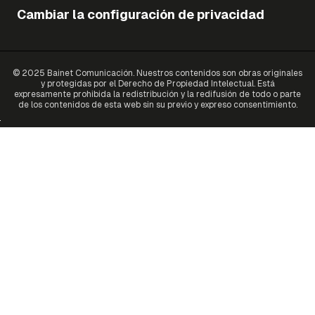
Cambiar la configuración de privacidad
© 2025 Bainet Comunicación. Nuestros contenidos son obras originales
y protegidas por el Derecho de Propiedad Intelectual. Está
expresamente prohibida la redistribución y la redifusión de todo o parte
de los contenidos de esta web sin su previo y expreso consentimiento.