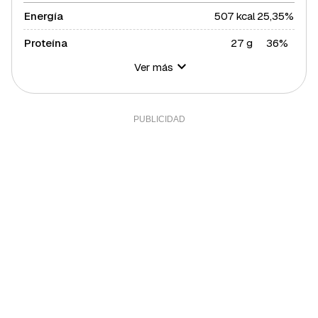
Energía
507 kcal
25,35%
Proteína
27 g
36%
Ver más
Hidratos de carbono
26 g
9,45%
Azúcares
17 g
34%
Grasa total
13 g
16,63%
Grasa saturada
2 g
10,94%
Grasa polisaturada
3 g
27,27%
Grasa monosaturada
8 g
18,18%
Colesterol
104 mg
34,67%
Fibra
4 g
13,33%
Sal
0,9 g
18%
Sodio
361 g
18,05%