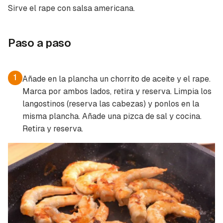
Sirve el rape con salsa americana.
Guardar como favorito
Contenido enviado
Para poder guardar como favorito, primero has
Gracias por suscribirte a nuestro boletín.
Paso a paso
de iniciar sesión con tu cuenta de Cocinatis.
ACEPTAR
INICIAR SESIÓN
CANCELAR
1
Añade en la plancha un chorrito de aceite y el rape.
Marca por ambos lados, retira y reserva. Limpia los
langostinos (reserva las cabezas) y ponlos en la
misma plancha. Añade una pizca de sal y cocina.
Retira y reserva.