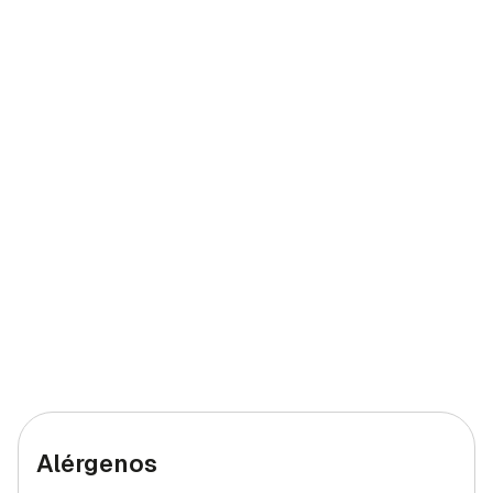
Calcio
155 mg
12,92%
Yodo
48 mcg
32%
Hierro (hombres)
3 mg
30%
Hierro (mujeres)
3 mg
30%
Alérgenos