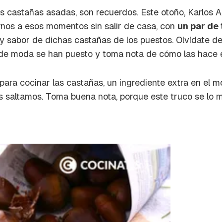
a de Cocinatis.
 castañas asadas, son recuerdos. Este otoño, Karlos 
ACEPTAR
nos a esos momentos sin salir de casa, con
un par de
INICIAR SESIÓN
CANCELAR
o y sabor de dichas castañas de los puestos. Olvídate de
de moda se han puesto y toma nota de cómo las hace e
ara cocinar las castañas, un ingrediente extra en el m
 saltamos. Toma buena nota, porque este truco se lo me