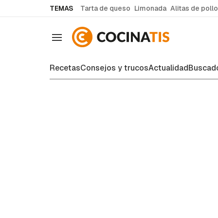
common.go-to-content
TEMAS
Tarta de queso
Limonada
Alitas de pollo
Navegación
Recetas
Consejos y trucos
Actualidad
Buscado
Consejos y trucos