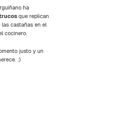
Arguiñano ha
 trucos
que replican
 las castañas en el
l cocinero.
omento justo y un
rece. ;)