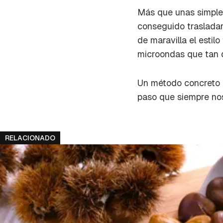
cuent
Más que unas simples
conseguido trasladar
de maravilla el estil
microondas que tan 
Un método concreto p
paso que siempre nos
RELACIONADO