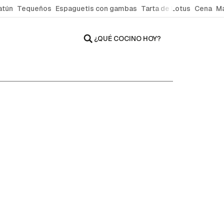
atún
Tequeños
Espaguetis con gambas
Tarta de Lotus
Cena
Ma
¿QUÉ COCINO HOY?