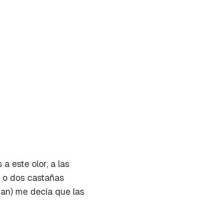
 este olor, a las
 o dos castañas
tan) me decía que las
on tu