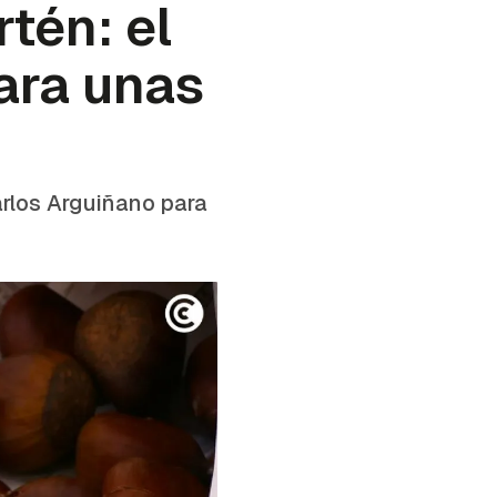
tén: el
ara unas
arlos Arguiñano para