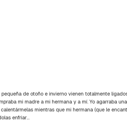
pequeña de otoño e invierno vienen totalmente ligados a
mpraba mi madre a mi hermana y a mí. Yo agarraba una
rdar como favorito
 calentármelas mientras que mi hermana (que le encan
Contenido enviado
olas enfriar…
poder guardar como favorito, primero has de iniciar sesión c
Gracias por suscribirte a nuestro boletín.