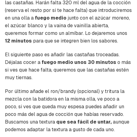
Contenido enviado
las castañas. Harán falta 320 ml del agua de la cocción
(reserva el resto por si te hace falta) que introduciremos
Para poder guardar como favorito, primero has
Gracias por suscribirte a nuestro boletín.
en una olla a
fuego medio
junto con el azúcar moreno,
de iniciar sesión con tu cuenta de Cocinatis.
el azúcar blanco y la vaina de vainilla abierta,
ACEPTAR
queremos formar como un almíbar. Lo dejaremos unos
INICIAR SESIÓN
CANCELAR
12 minutos
para que se integren bien los sabores.
El siguiente paso es añadir las castañas troceadas.
Déjalas cocer a
fuego medio unos 30 minutos
o más
si ves que hace falta, queremos que las castañas estén
muy tiernas.
Por último añade el ron/brandy (opcional) y tritura la
mezcla con la batidora en la misma olla, ve poco a
poco, si ves que queda muy espesa puedes añadir un
poco más del agua de cocción que habías reservado.
Buscamos una textura
que sea fácil de untar,
aunque
podemos adaptar la textura a gusto de cada uno.