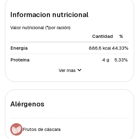
Informacion nutricional
Valor nutricional (*por ración)
Cantidad
%
Energía
886,6 kcal
44,33%
Proteína
4 g
5,33%
Ver más
Hidratos de carbono
173 g
62,91%
Azúcares
19,8 g
39,6%
Grasa total
4,4 g
5,63%
Alérgenos
Grasa saturada
1,44 g
7,88%
Grasa polisaturada
0,64 g
5,82%
Frutos de cáscara
Grasa monosaturada
1,36 g
3,09%