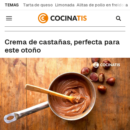
common.go-to-content
TEMAS
Tarta de queso
Limonada
Alitas de pollo en freidora
Navegación
Recetas de cocina fáciles y caseras
Crema de castañas, perfecta para
este otoño