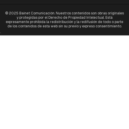
© 2025 Bainet Comunicación. Nuestros contenidos son obras originales
y protegidas por el Derecho de Propiedad Intelectual. Está
expresamente prohibida la redistribución y la redifusión de todo o parte
de los contenidos de esta web sin su previo y expreso consentimiento.