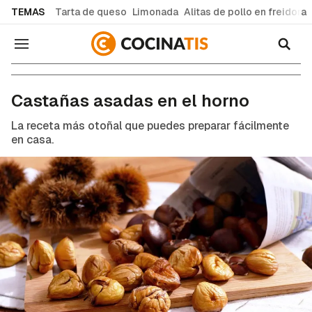
common.go-to-content
TEMAS
Tarta de queso
Limonada
Alitas de pollo en freidora
Navegación
Recetas de cocina fáciles y caseras
Castañas asadas en el horno
La receta más otoñal que puedes preparar fácilmente
en casa.