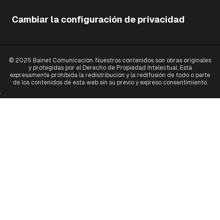
Cambiar la configuración de privacidad
© 2025 Bainet Comunicación. Nuestros contenidos son obras originales
y protegidas por el Derecho de Propiedad Intelectual. Está
expresamente prohibida la redistribución y la redifusión de todo o parte
de los contenidos de esta web sin su previo y expreso consentimiento.