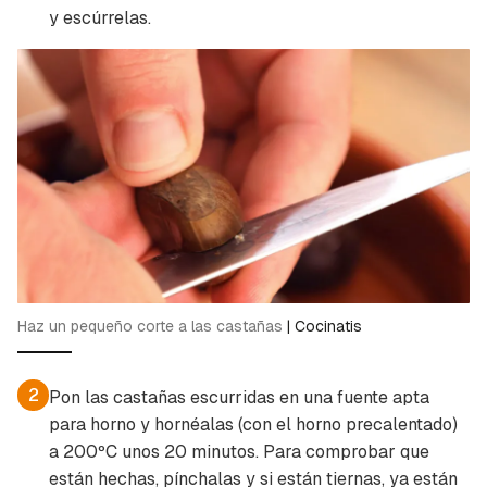
y escúrrelas.
Guardar como favorito
Contenido enviado
Para poder guardar como favorito, primero has
Gracias por suscribirte a nuestro boletín.
de iniciar sesión con tu cuenta de Cocinatis.
ACEPTAR
INICIAR SESIÓN
CANCELAR
Haz un pequeño corte a las castañas
|
Cocinatis
2
Pon las castañas escurridas en una fuente apta
para horno y hornéalas (con el horno precalentado)
a 200ºC unos 20 minutos. Para comprobar que
están hechas, pínchalas y si están tiernas, ya están