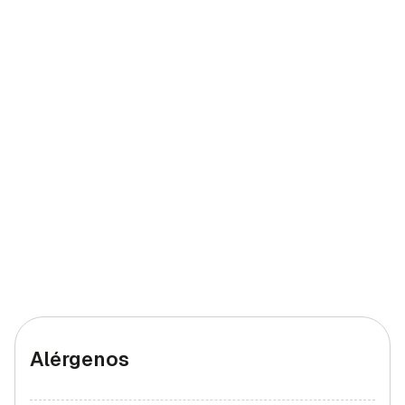
Hierro (mujeres)
4 mg
22,22%
Alérgenos