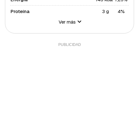
Proteína
3 g
4%
Ver más
Hidratos de carbono
30 g
10,91%
Azúcares
10 g
20%
Grasa total
2 g
2,56%
Grasa polisaturada
1 g
9,09%
Grasa monosaturada
1 g
2,27%
Fibra
5 g
16,67%
Sal
1 g
20%
Sodio
401 g
14,32%
Calcio
116 mg
9,67%
Hierro (hombres)
4 mg
40%