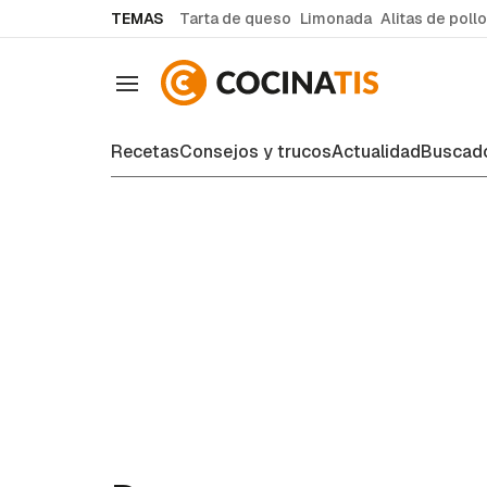
common.go-to-content
TEMAS
Tarta de queso
Limonada
Alitas de pollo
Navegación
Recetas
Consejos y trucos
Actualidad
Buscado
Recetas de cocina fáciles y case