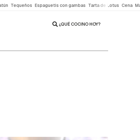
atún
Tequeños
Espaguetis con gambas
Tarta de Lotus
Cena
Ma
¿QUÉ COCINO HOY?