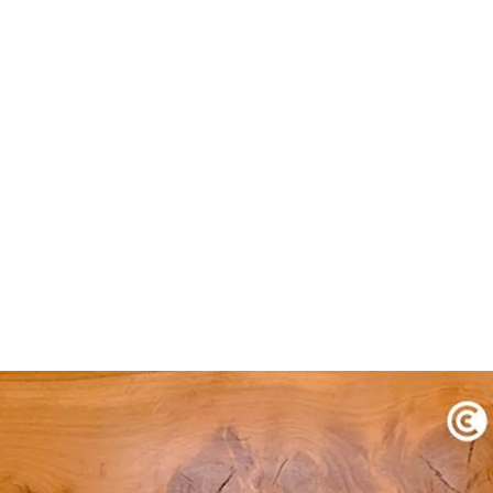
rdar como favorito
Contenido enviado
poder guardar como favorito, primero has de iniciar sesión c
Gracias por suscribirte a nuestro boletín.