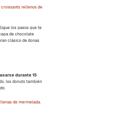
s
croissants rellenos de
Sigue los pasos que te
 capa de chocolate
 gran clásico de donas
sarse durante 15
do, los donuts también
do.
rellenas de mermelada
.