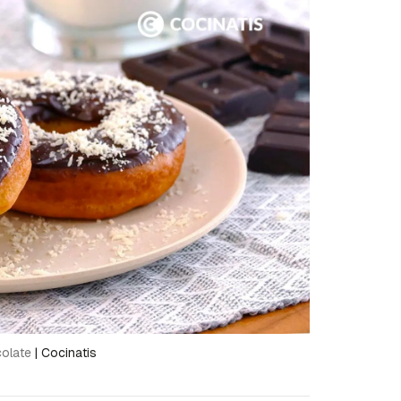
colate
|
Cocinatis