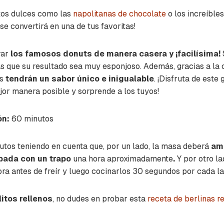
itos dulces como las
napolitanas de chocolate
o los increíble
 se convertirá en una de tus favoritas!
rar
los famosos donuts de manera casera y ¡facilísima!
s que su resultado sea muy esponjoso. Además, gracias a la
s
tendrán un sabor único e inigualable
. ¡Disfruta de este
jor manera posible y sorprende a los tuyos!
ón:
60 minutos
tos teniendo en cuenta que, por un lado, la masa deberá
ama
pada con un trapo
una hora aproximadamente
.
Y por otro la
ra antes de freír y luego cocinarlos 30 segundos por cada la
litos rellenos
, no dudes en probar esta
receta de berlinas 