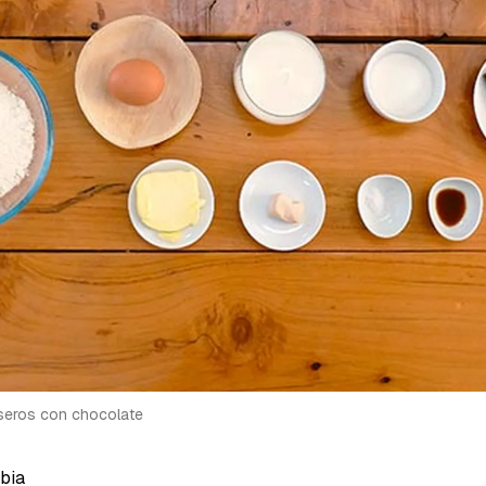
a de Cocinatis.
ACEPTAR
INICIAR SESIÓN
CANCELAR
aseros con chocolate
ibia